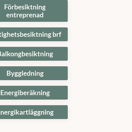
Förbesiktning
entreprenad
tighetsbesiktning brf
Balkongbesiktning
Byggledning
Energiberäkning
nergikartläggning
t