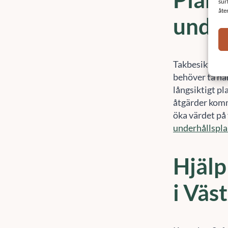
under
Takbesiktning 
behöver ta hä
långsiktigt pl
åtgärder komm
öka värdet på 
underhållspl
Hjälp
i Väs