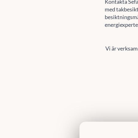
Kontakta Sef
med takbesiktn
besiktningsmä
energiexperte
Vi är verksam