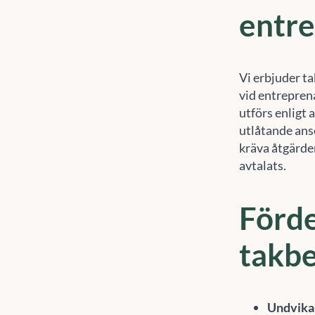
entr
Vi erbjuder ta
vid entrepren
utförs enligt 
utlåtande anse
kräva åtgärde
avtalats.
Förde
takbe
Undvika