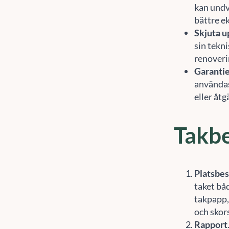
kan undv
bättre e
Skjuta u
sin tekni
renoverin
Garanti
användas 
eller åt
Takbe
Platsbe
taket bå
takpapp,
och skor
Rapport