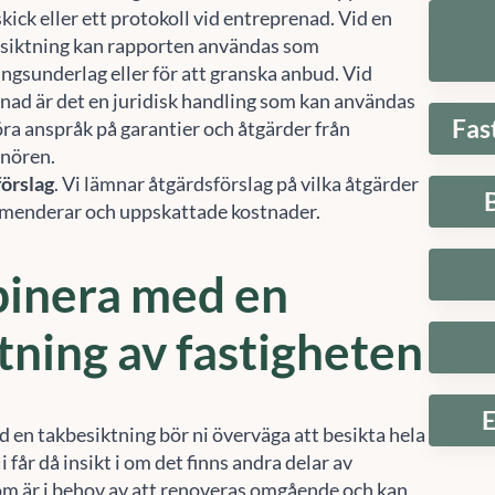
skick eller ett protokoll vid entreprenad. Vid en
siktning kan rapporten användas som
ingsunderlag eller för att granska anbud. Vid
nad är det en juridisk handling som kan användas
Fas
göra anspråk på garantier och åtgärder från
nören.
örslag
. Vi lämnar åtgärdsförslag på vilka åtgärder
menderar och uppskattade kostnader.
inera med en
tning av fastigheten
Hantera samtycke
E
 att ge en bra upplevelse använder vi teknik som cookies för att lagra och/eller komma å
 en takbesiktning bör ni överväga att besikta hela
etsinformation. När du samtycker till dessa tekniker kan vi behandla data som
i får då insikt i om det finns andra delar av
fbeteende eller unika ID:n på denna webbplats. Om du inte samtycker eller om du
om är i behov av att renoveras omgående och kan
rkallar ditt samtycke kan detta påverka vissa funktioner negativt.