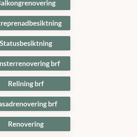
alkongrenovering
treprenadbesiktning
Statusbesiktning
nsterrenovering brf
Relining brf
asadrenovering brf
Renovering