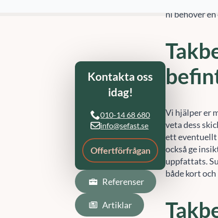
Västervik. Vi 
ni behöver en
Referenser
Artiklar
Takbe
befin
Vi hjälper er 
veta dess skic
ett eventuellt
också ge insik
uppfattats. S
både kort och 
Takbe