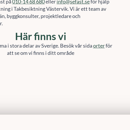
ast på
010-14 68 680
eller
info@sefast.se
för hjälp
ing i Takbesiktning Västervik. Vi är ett team av
n, byggkonsulter, projektledare och
r.
Här finns vi
ma i stora delar av Sverige. Besök vår sida
orter
för
att se om vi finns i ditt område