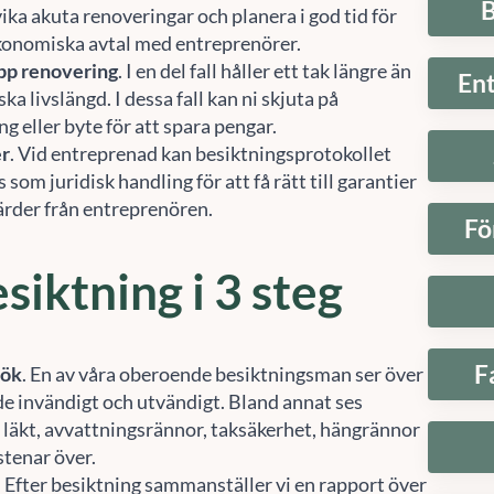
B
ika akuta renoveringar och planera i god tid för
konomiska avtal med entreprenörer.
pp renovering
. I en del fall håller ett tak längre än
En
ska livslängd. I dessa fall kan ni skjuta på
g eller byte för att spara pengar.
er
. Vid entreprenad kan besiktningsprotokollet
som juridisk handling för att få rätt till garantier
gärder från entreprenören.
Fö
siktning i 3 steg
F
sök
. En av våra oberoende besiktningsman ser över
de invändigt och utvändigt. Bland annat ses
 läkt, avvattningsrännor, taksäkerhet, hängrännor
stenar över.
. Efter besiktning sammanställer vi en rapport över