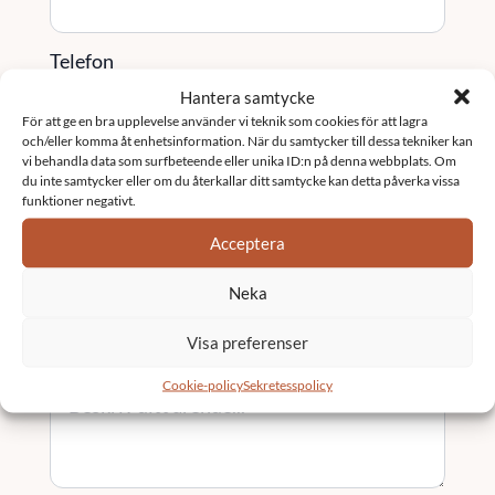
Telefon
Hantera samtycke
För att ge en bra upplevelse använder vi teknik som cookies för att lagra
och/eller komma åt enhetsinformation. När du samtycker till dessa tekniker kan
Tjänst / Område (valfritt)
vi behandla data som surfbeteende eller unika ID:n på denna webbplats. Om
du inte samtycker eller om du återkallar ditt samtycke kan detta påverka vissa
funktioner negativt.
Acceptera
Ort
Neka
Visa preferenser
Meddelande
*
Cookie-policy
Sekretesspolicy