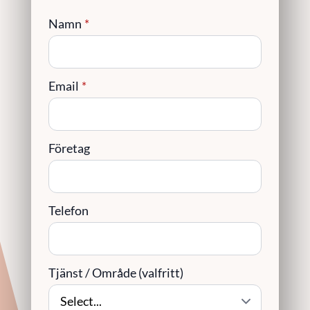
Namn
*
Email
*
Företag
Telefon
Tjänst / Område (valfritt)