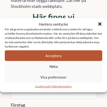
material eller bygga takkupor. Läs mer på
Stockholm stads webbplats.
Här finns vi
Hantera samtycke
Vi är verksamma i stora delar av Sverige.
För att ge en bra upplevelse använder vi teknik som cookies för att lagra
Besök vår sida
orter
för att se om vi finns i ditt
och/eller komma åt enhetsinformation. När du samtycker till dessa tekniker kan
område
vi behandla data som surfbeteende eller unika ID:n på denna webbplats. Om
du inte samtycker eller om du återkallar ditt samtycke kan detta påverka vissa
Kontakta oss
funktioner negativt.
Acceptera
Namn
*
Neka
Visa preferenser
Email
*
Cookie-policy
Sekretesspolicy
Företag