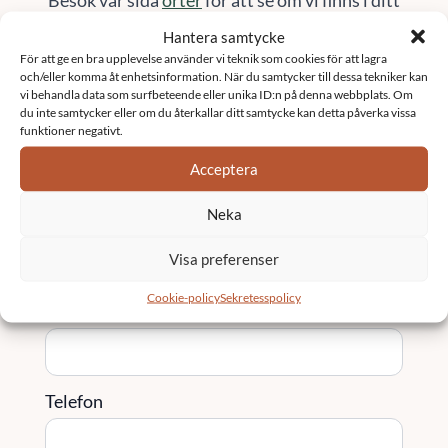
område
Hantera samtycke
Kontakta oss
För att ge en bra upplevelse använder vi teknik som cookies för att lagra
och/eller komma åt enhetsinformation. När du samtycker till dessa tekniker kan
vi behandla data som surfbeteende eller unika ID:n på denna webbplats. Om
du inte samtycker eller om du återkallar ditt samtycke kan detta påverka vissa
Namn
*
funktioner negativt.
Acceptera
Neka
Email
*
Visa preferenser
Cookie-policy
Sekretesspolicy
Företag
Telefon