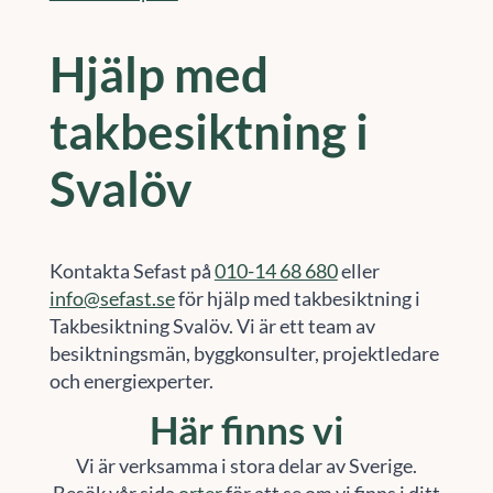
Hjälp med
takbesiktning i
Svalöv
Kontakta Sefast på
010-14 68 680
eller
info@sefast.se
för hjälp med takbesiktning i
Takbesiktning Svalöv. Vi är ett team av
besiktningsmän, byggkonsulter, projektledare
och energiexperter.
Här finns vi
Vi är verksamma i stora delar av Sverige.
Besök vår sida
orter
för att se om vi finns i ditt