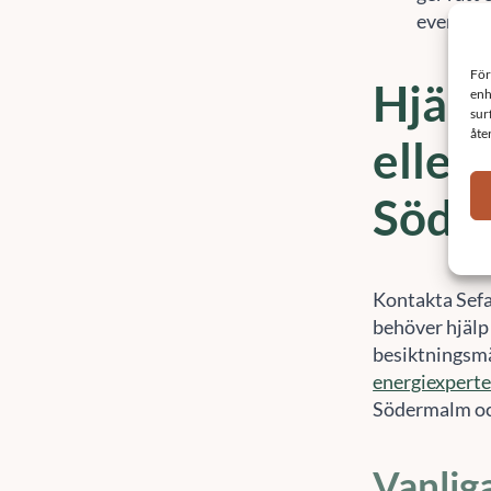
eventuel
Hjälp
eller
Söde
Kontakta Sef
behöver hjälp
besiktningsmä
energiexperte
Södermalm och 
Vanlig