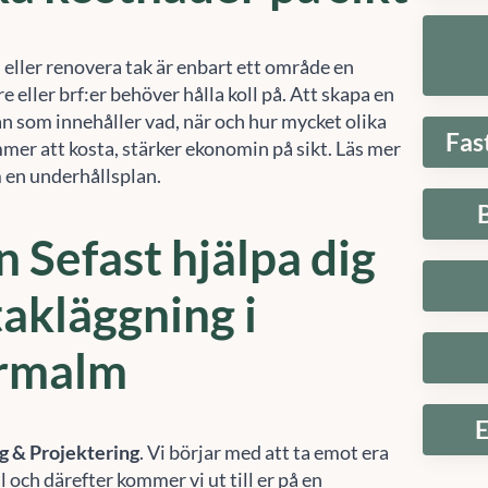
 eller renovera tak är enbart ett område en
e eller brf:er behöver hålla koll på. Att skapa en
an som innehåller vad, när och hur mycket olika
Fas
mer att kosta, stärker ekonomin på sikt. Läs mer
m en underhållsplan.
n Sefast hjälpa dig
akläggning i
rmalm
Hantera samtycke
E
 att ge en bra upplevelse använder vi teknik som cookies för att lagra och/eller komma å
g & Projektering
. Vi börjar med att ta emot era
etsinformation. När du samtycker till dessa tekniker kan vi behandla data som
 och därefter kommer vi ut till er på en
fbeteende eller unika ID:n på denna webbplats. Om du inte samtycker eller om du
rkallar ditt samtycke kan detta påverka vissa funktioner negativt.