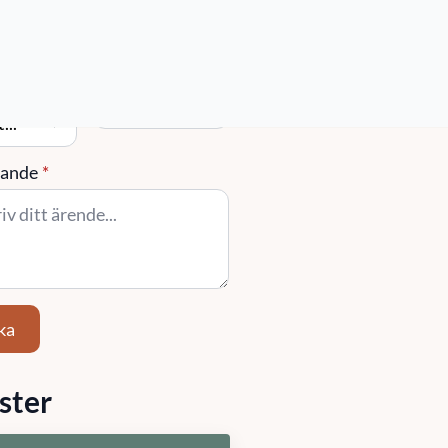
/ Område
Ort
)
ande
*
ka
ster
stighetsförvaltning