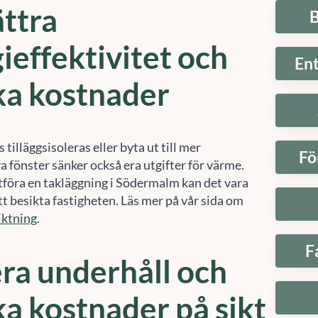
ttra
B
ieffektivitet och
En
ka kostnader
 tilläggsisoleras eller byta ut till mer
Fö
a fönster sänker också era utgifter för värme.
utföra en takläggning i Södermalm kan det vara
tt besikta fastigheten. Läs mer på vår sida om
iktning
.
F
ra underhåll och
a kostnader på sikt