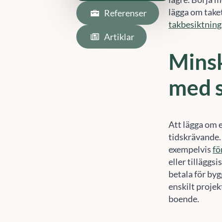
lägga om taket
takbesiktning
Minsk
med 
Att lägga om e
tidskrävande.
exempelvis
fö
eller tilläggs
betala för byg
enskilt proje
boende.