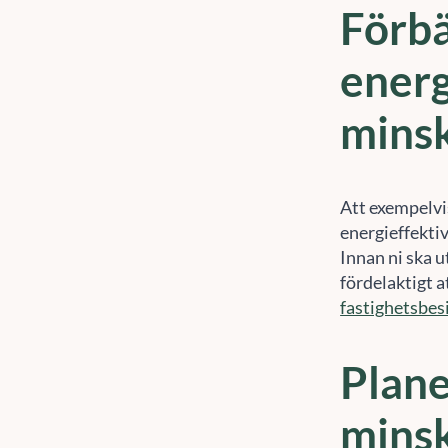
Förbä
energ
mins
Att exempelvis
energieffektiv
Innan ni ska 
fördelaktigt a
fastighetsbes
Plane
minsk