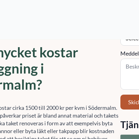
öreningar och fastighetsägare med
ad takläggning. Kontakta oss på
010-14 68 680
Tjänst 
ast.se
så hjälper vi er att hitta den bästa
(valfritt
 Södermalm.
ycket kostar
Meddel
ggning i
rmalm?
Skic
ostar cirka 1500 till 2000 kr per kvm i Södermalm.
påverkar priset är bland annat material och takets
Tjän
ka taket renoveras i form av att exempelvis byta
nor eller byta läkt eller takpapp blir kostnaden
ed att besiktiga taket för att se om ni behöver
Fa