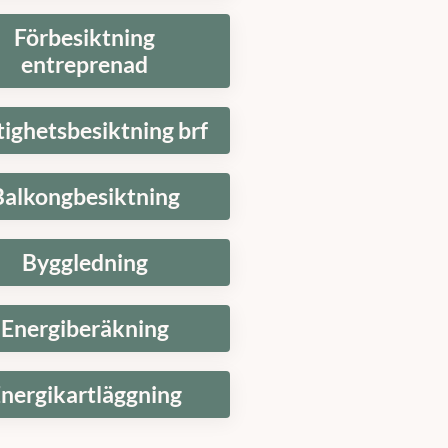
Förbesiktning
entreprenad
tighetsbesiktning brf
Balkongbesiktning
Byggledning
Energiberäkning
nergikartläggning
t