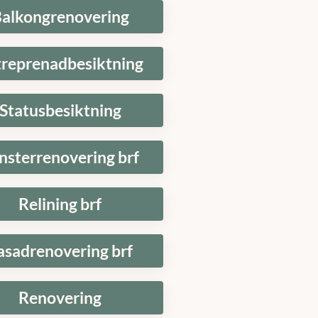
alkongrenovering
treprenadbesiktning
Statusbesiktning
nsterrenovering brf
Relining brf
asadrenovering brf
Renovering