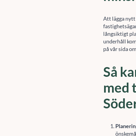
Att lägga nytt
fastighetsägar
långsiktigt pl
underhåll kom
på vår sida o
Så ka
med t
Söde
För
Planerin
enh
önskemål
sur
åte