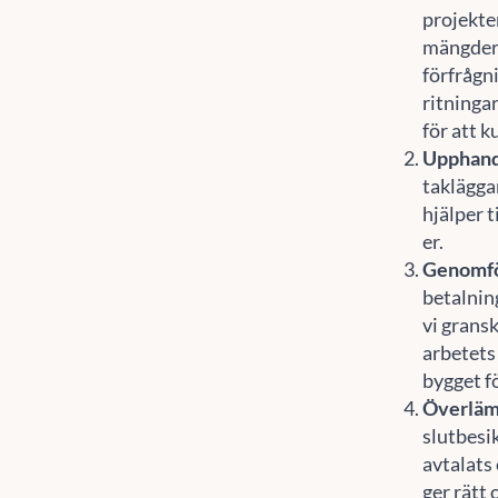
projekter
mängder 
förfrågn
ritninga
för att k
Upphand
taklägga
hjälper t
er.
Genomf
betalnin
vi grans
arbetets 
bygget fö
Överläm
slutbesik
avtalats
ger rätt