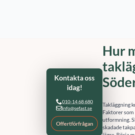
bostadsrättsf
behovsanpass
Referenser
eller
info@sef
takläggaren i
Artiklar
Hur m
taklä
Söde
Takläggning k
Faktorer som 
utformning. S
skadade takpan
lägre. Börja m