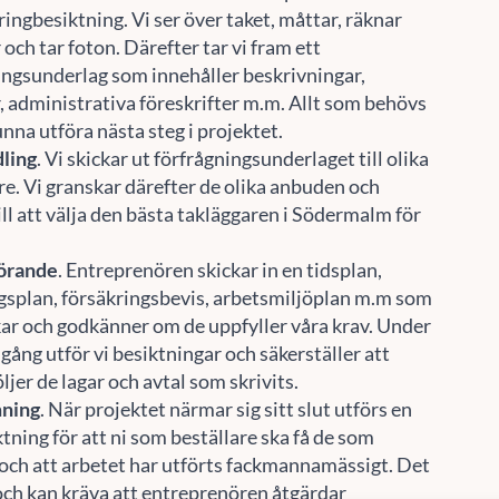
ingbesiktning. Vi ser över taket, måttar, räknar
och tar foton. Därefter tar vi fram ett
ingsunderlag som innehåller beskrivningar,
Acceptera
Neka
Visa preferenser
r, administrativa föreskrifter m.m. Allt som behövs
Cookie-policy
Sekretesspolicy
unna utföra nästa steg i projektet.
ling
. Vi skickar ut förfrågningsunderlaget till olika
re. Vi granskar därefter de olika anbuden och
ill att välja den bästa takläggaren i Södermalm för
örande
. Entreprenören skickar in en tidsplan,
gsplan, försäkringsbevis, arbetsmiljöplan m.m som
kar och godkänner om de uppfyller våra krav. Under
gång utför vi besiktningar och säkerställer att
ljer de lagar och avtal som skrivits.
ning
. När projektet närmar sig sitt slut utförs en
tning för att ni som beställare ska få de som
 och att arbetet har utförts fackmannamässigt. Det
 och kan kräva att entreprenören åtgärdar