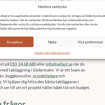
la fel i entreprenaden.
 med att lägga om
 renovera tak i
rmalm.
ast på
010-14 68 680
eller
info@sefast.se
när du
 med takläggning i Södermalm. Vi är ett team av
n, byggkonsulter,
projektledare
och
r
. Vi hjälper dig hitta den bästa takläggaren i
ser till att ert projekt håller både tid och budget.
a frågor