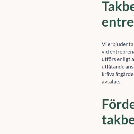
entr
Vi erbjuder ta
vid entrepren
utförs enligt 
utlåtande anse
kräva åtgärde
avtalats.
Förde
takbe
Undvika