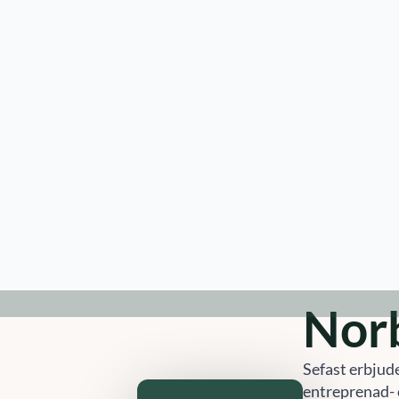
Hem
Tjän
Orter
»
Norberg
»
Takbesiktning Norb
Takb
Kontakta oss
idag!
Nor
010-14 68 680
info@sefast.se
Sefast erbjude
entreprenad- 
Offertförfrågan
010-14 68 68