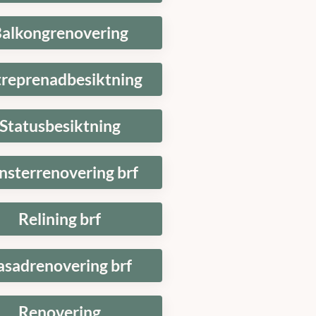
alkongrenovering
treprenadbesiktning
Statusbesiktning
nsterrenovering brf
Relining brf
asadrenovering brf
Renovering