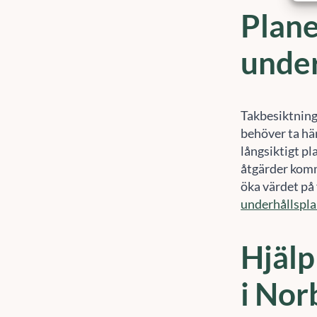
under
Takbesiktning 
behöver ta hä
långsiktigt pl
åtgärder komm
öka värdet på 
underhållspl
Hjälp
i Nor