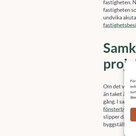
undvika akuta
fastighetsbes
Samkö
proje
Om det visar s
än taket är de
gång. I samb
fönsterbyte
,
f
slipper då att
byggställninga
Plane