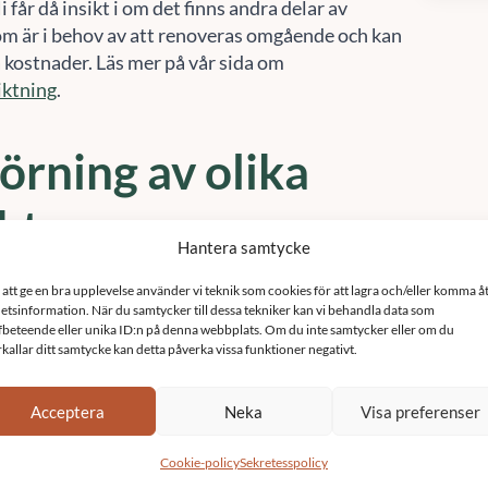
 kostnader. Läs mer på vår sida om
iktning
.
Acceptera
Neka
Visa preferenser
Cookie-policy
Sekretesspolicy
rning av olika
kt
ig att ni är i behov av att renovera eller byta mer
t till er fördel att utföra båda projekten på samma
and med
takläggning
kan
fönsterrenovering
,
asadrenovering
eller tilläggsisolering utföras. Ni
 betala för flera bygglov, inhyrning av
r och de boende störs inte flera gånger.
ra besiktningar och