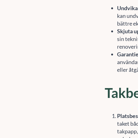
kan undv
bättre e
Skjuta u
sin tekni
renoverin
Garanti
användas 
eller åt
Takbe
Platsbe
taket bå
takpapp,
och skor
Rapport