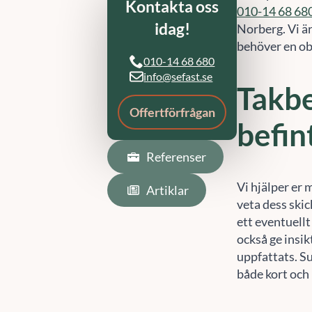
Norberg. Vi är
behöver en ob
Referenser
Artiklar
Takbe
befin
Vi hjälper er 
veta dess skic
ett eventuellt
också ge insik
uppfattats. S
både kort och 
Takbe