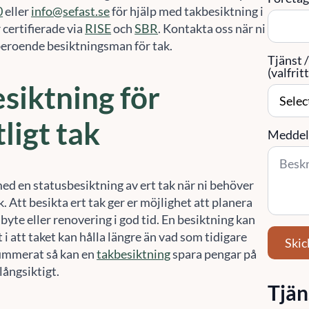
 certifierade via
RISE
och
SBR
. Kontakta oss när ni
eroende besiktningsman för tak.
Tjänst 
(valfritt
siktning för
tligt tak
Meddel
med en statusbesiktning av ert tak när ni behöver
k. Att besikta ert tak ger er möjlighet att planera
 byte eller renovering i god tid. En besiktning kan
t i att taket kan hålla längre än vad som tidigare
Skic
ummerat så kan en
takbesiktning
spara pengar på
långsiktigt.
Tjän
siktning vid
Fa