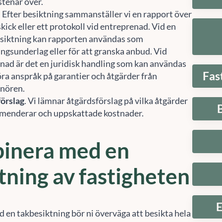
skick eller ett protokoll vid entreprenad. Vid en
siktning kan rapporten användas som
ingsunderlag eller för att granska anbud. Vid
nad är det en juridisk handling som kan användas
Fas
göra anspråk på garantier och åtgärder från
nören.
örslag
. Vi lämnar åtgärdsförslag på vilka åtgärder
menderar och uppskattade kostnader.
inera med en
tning av fastigheten
Hantera samtycke
E
 att ge en bra upplevelse använder vi teknik som cookies för att lagra och/eller komma å
 en takbesiktning bör ni överväga att besikta hela
etsinformation. När du samtycker till dessa tekniker kan vi behandla data som
i får då insikt i om det finns andra delar av
fbeteende eller unika ID:n på denna webbplats. Om du inte samtycker eller om du
om är i behov av att renoveras omgående och kan
rkallar ditt samtycke kan detta påverka vissa funktioner negativt.