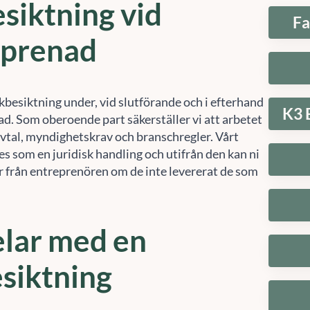
eprenad
kbesiktning under, vid slutförande och i efterhand
K3 
ad. Som oberoende part säkerställer vi att arbetet
avtal, myndighetskrav och branschregler. Vårt
s som en juridisk handling och utifrån den kan ni
r från entreprenören om de inte levererat de som
lar med en
siktning
 akuta kostnader
. Ni får reda på takets skick och