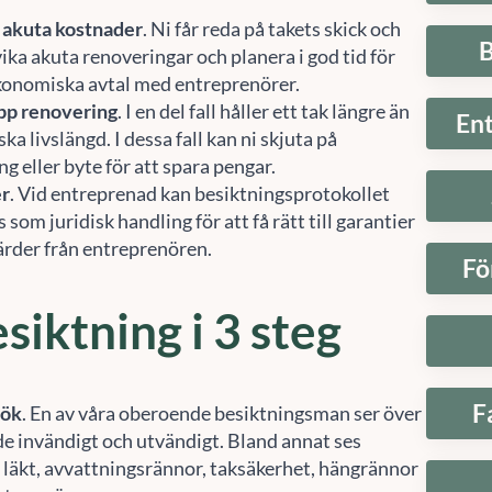
B
ika akuta renoveringar och planera i god tid för
konomiska avtal med entreprenörer.
pp renovering
. I en del fall håller ett tak längre än
En
ska livslängd. I dessa fall kan ni skjuta på
g eller byte för att spara pengar.
er
. Vid entreprenad kan besiktningsprotokollet
som juridisk handling för att få rätt till garantier
gärder från entreprenören.
Fö
siktning i 3 steg
F
sök
. En av våra oberoende besiktningsman ser över
de invändigt och utvändigt. Bland annat ses
 läkt, avvattningsrännor, taksäkerhet, hängrännor
stenar över.
. Efter besiktning sammanställer vi en rapport över