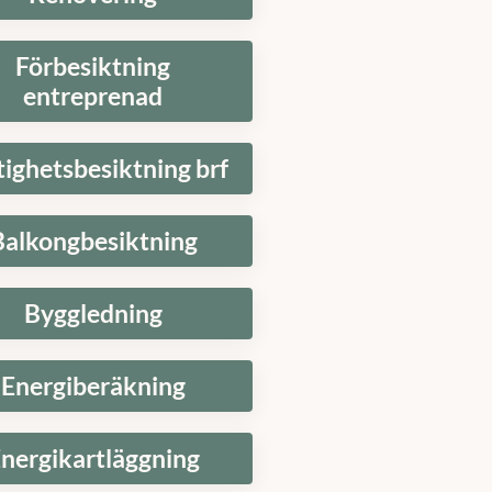
Förbesiktning
entreprenad
tighetsbesiktning brf
Balkongbesiktning
Byggledning
Energiberäkning
nergikartläggning
t