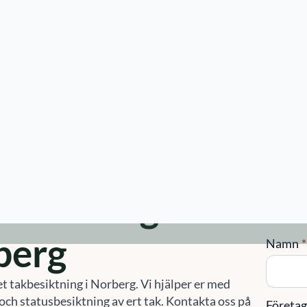
ster
Våra kunder
Mer
Artiklar
erg
esiktning
Kon
berg
Namn
*
t takbesiktning i Norberg. Vi hjälper er med
och statusbesiktning av ert tak. Kontakta oss på
Företa
0
eller
info@sefast.se
för hjälp med takbesiktning i