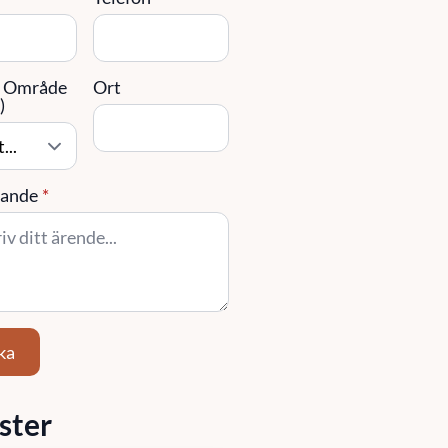
/ Område
Ort
)
ande
*
ka
ster
stighetsförvaltning