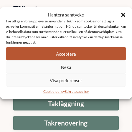
Tjänster
Hantera samtycke
För att ge en bra upplevelse använder vi teknik som cookies för att lagra
Fastighetsförvaltning
och/eller komma åt enhetsinformation. När du samtycker till dessa tekniker kan
vi behandla data som surfbeteende eller unika ID:n på denna webbplats. Om
du inte samtycker eller om du återkallar ditt samtycke kan detta påverka vissa
funktioner negativt.
Underhållsplan
Acceptera
K3 Bostadsrättsförening
Neka
Visa preferenser
Stambyte
Cookie-policy
Sekretesspolicy
Takläggning
Takrenovering