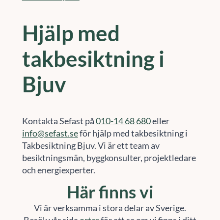
Hjälp med
takbesiktning i
Bjuv
Kontakta Sefast på
010-14 68 680
eller
info@sefast.se
för hjälp med takbesiktning i
Takbesiktning Bjuv. Vi är ett team av
besiktningsmän, byggkonsulter, projektledare
och energiexperter.
Här finns vi
Vi är verksamma i stora delar av Sverige.
Besök vår sida
orter
för att se om vi finns i ditt