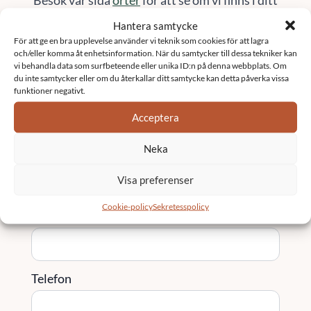
område
Hantera samtycke
Kontakta oss
För att ge en bra upplevelse använder vi teknik som cookies för att lagra
och/eller komma åt enhetsinformation. När du samtycker till dessa tekniker kan
vi behandla data som surfbeteende eller unika ID:n på denna webbplats. Om
du inte samtycker eller om du återkallar ditt samtycke kan detta påverka vissa
Namn
*
funktioner negativt.
Acceptera
Neka
Email
*
Visa preferenser
Cookie-policy
Sekretesspolicy
Företag
Telefon