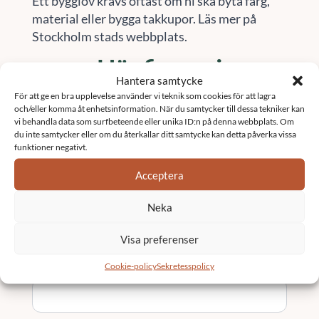
Ett bygglov krävs oftast om ni ska byta färg,
material eller bygga takkupor. Läs mer på
Stockholm stads webbplats.
Här finns vi
Hantera samtycke
Vi är verksamma i stora delar av Sverige.
För att ge en bra upplevelse använder vi teknik som cookies för att lagra
Besök vår sida
orter
för att se om vi finns i ditt
och/eller komma åt enhetsinformation. När du samtycker till dessa tekniker kan
vi behandla data som surfbeteende eller unika ID:n på denna webbplats. Om
område
du inte samtycker eller om du återkallar ditt samtycke kan detta påverka vissa
funktioner negativt.
Kontakta oss
Acceptera
Namn
*
Neka
Visa preferenser
Email
*
Cookie-policy
Sekretesspolicy