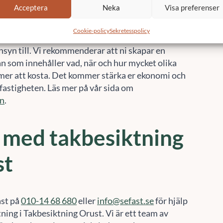
är enbart ett område en fastighetsägare eller brf
nsyn till. Vi rekommenderar att ni skapar en
an som innehåller vad, när och hur mycket olika
er att kosta. Det kommer stärka er ekonomi och
fastigheten. Läs mer på vår sida om
an
.
 med takbesiktning
st
ast på
010-14 68 680
eller
info@sefast.se
för hjälp
ing i Takbesiktning Orust. Vi är ett team av
n, byggkonsulter, projektledare och