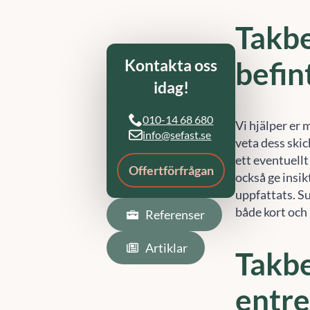
Takbe
Referenser
befin
Artiklar
Vi hjälper er 
veta dess skic
ett eventuellt
också ge insik
uppfattats. S
både kort och 
Takbe
entr