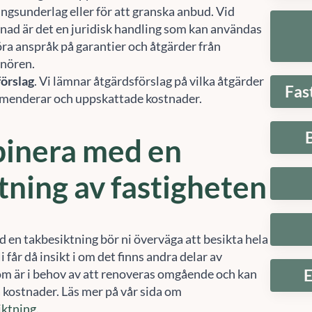
ingsunderlag eller för att granska anbud. Vid
nad är det en juridisk handling som kan användas
göra anspråk på garantier och åtgärder från
nören.
örslag
. Vi lämnar åtgärdsförslag på vilka åtgärder
Fas
menderar och uppskattade kostnader.
inera med en
tning av fastigheten
 en takbesiktning bör ni överväga att besikta hela
Hantera samtycke
i får då insikt i om det finns andra delar av
om är i behov av att renoveras omgående och kan
E
 att ge en bra upplevelse använder vi teknik som cookies för att lagra och/eller komma å
 kostnader. Läs mer på vår sida om
etsinformation. När du samtycker till dessa tekniker kan vi behandla data som
iktning
.
fbeteende eller unika ID:n på denna webbplats. Om du inte samtycker eller om du
rkallar ditt samtycke kan detta påverka vissa funktioner negativt.