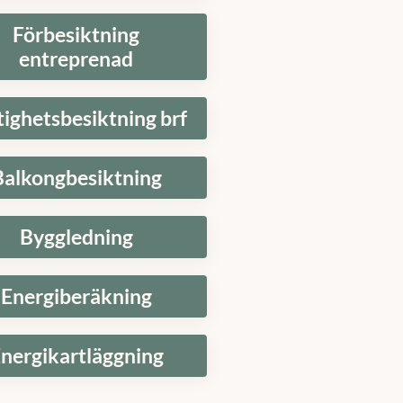
Förbesiktning
entreprenad
tighetsbesiktning brf
Balkongbesiktning
Byggledning
Energiberäkning
nergikartläggning
t