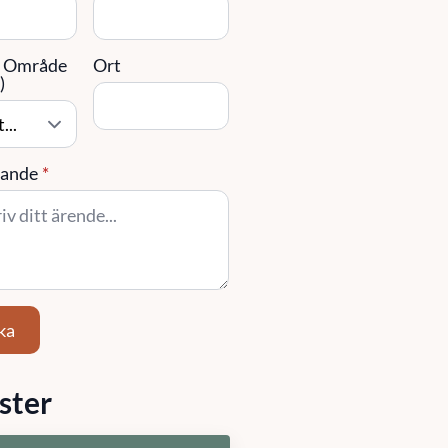
/ Område
Ort
)
ande
*
ka
ster
stighetsförvaltning