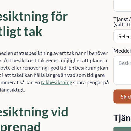
siktning för
Tjänst 
(valfritt
tligt tak
Meddel
med en statusbesiktning av ert tak när ni behöver
k. Att besikta ert tak ger er möjlighet att planera
 byte eller renovering i god tid. En besiktning kan
t i att taket kan hålla längre än vad som tidigare
ummerat så kan en
takbesiktning
spara pengar på
långsiktigt.
Skic
siktning vid
Tjän
eprenad
Fa