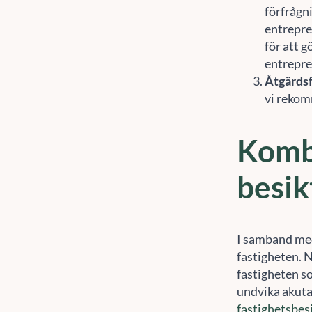
förfrågn
entrepre
för att 
entrepre
Åtgärdsf
vi rekom
Komb
besik
I samband med
fastigheten. N
fastigheten s
För
undvika akuta
enh
fastighetsbes
sur
åte