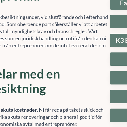
kbesiktning under, vid slutförande och i efterhand
ad. Som oberoende part säkerställer vi att arbetet
avtal, myndighetskrav och branschregler. Vårt
s som en juridisk handling och utifrån den kan ni
K3 
r från entreprenören om de inte levererat de som
lar med en
siktning
 akuta kostnader
. Ni får reda på takets skick och
ika akuta renoveringar och planera i god tid för
konomiska avtal med entreprenörer.
pp renovering
. I en del fall håller ett tak längre än