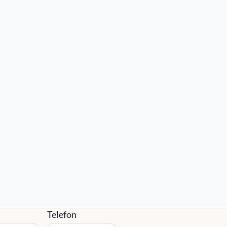
010-14 68 680
Kontakta Oss
info@sefast.se
takta oss
Email
*
g
Telefon