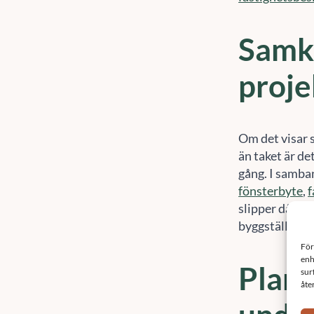
Samkö
proje
Om det visar s
än taket är de
gång. I samb
fönsterbyte
,
f
slipper då att
byggställninga
Plane
under