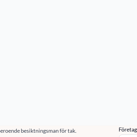
ster
Våra kunder
Mer
Artiklar
esiktning Orust
Kon
t takbesiktning i Orust. Vi hjälper er med
Namn
*
och statusbesiktning av ert tak. Kontakta oss på
0
eller
info@sefast.se
för hjälp med takbesiktning i
ertifierade via
RISE
och
SBR
. Kontakta oss när ni
Företa
eroende besiktningsman för tak.