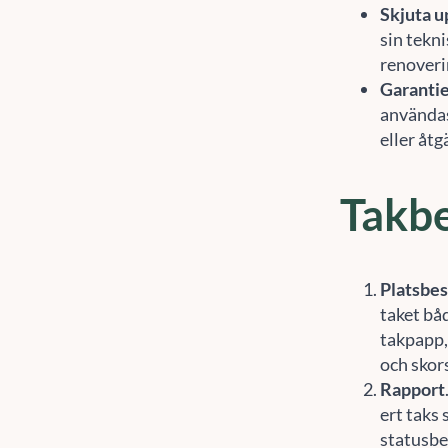
sin tekni
renoverin
Garanti
användas 
eller åt
Takbe
Platsbe
taket bå
takpapp,
och skor
Rapport
ert taks 
statusbe