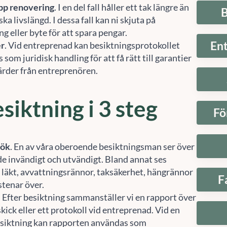
B
ska livslängd. I dessa fall kan ni skjuta på
g eller byte för att spara pengar.
En
er
. Vid entreprenad kan besiktningsprotokollet
som juridisk handling för att få rätt till garantier
gärder från entreprenören.
siktning i 3 steg
Fö
sök
. En av våra oberoende besiktningsman ser över
de invändigt och utvändigt. Bland annat ses
 läkt, avvattningsrännor, taksäkerhet, hängrännor
F
stenar över.
. Efter besiktning sammanställer vi en rapport över
skick eller ett protokoll vid entreprenad. Vid en
siktning kan rapporten användas som