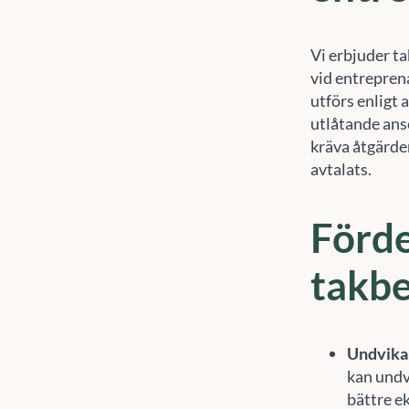
Vi erbjuder ta
vid entrepren
utförs enligt 
utlåtande anse
kräva åtgärde
avtalats.
Förde
takbe
Undvika
kan undv
bättre e
Skjuta u