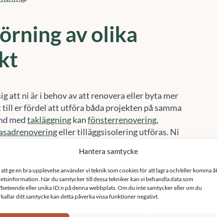
rning av olika
Acceptera
Neka
Visa preferenser
kt
Cookie-policy
Sekretesspolicy
ig att ni är i behov av att renovera eller byta mer
t till er fördel att utföra båda projekten på samma
and med
takläggning
kan
fönsterrenovering
,
asadrenovering
eller tilläggsisolering utföras. Ni
 betala för flera bygglov, inhyrning av
r och de boende störs inte flera gånger.
ra besiktningar och
håll på sikt