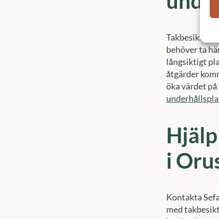
Takbesiktning 
behöver ta hä
långsiktigt pl
åtgärder komm
öka värdet på 
underhållspl
Hjälp
i Oru
Kontakta Sef
med takbesiktn
besiktningsmä