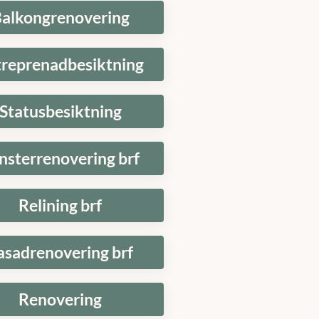
alkongrenovering
treprenadbesiktning
Statusbesiktning
nsterrenovering brf
Relining brf
asadrenovering brf
Renovering