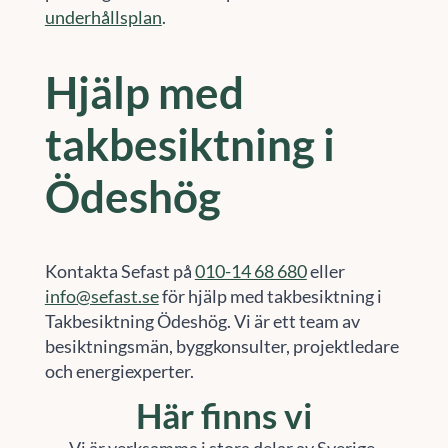
underhållsplan
.
Hjälp med
takbesiktning i
Ödeshög
Kontakta Sefast på
010-14 68 680
eller
info@sefast.se
för hjälp med takbesiktning i
Takbesiktning Ödeshög. Vi är ett team av
besiktningsmän, byggkonsulter, projektledare
och energiexperter.
Här finns vi
Vi är verksamma i stora delar av Sverige.