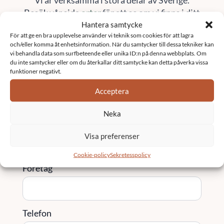
Besök vår sida
orter
för att se om vi finns i ditt
område
Hantera samtycke
För att ge en bra upplevelse använder vi teknik som cookies för att lagra
Kontakta oss
och/eller komma åt enhetsinformation. När du samtycker till dessa tekniker kan
vi behandla data som surfbeteende eller unika ID:n på denna webbplats. Om
du inte samtycker eller om du återkallar ditt samtycke kan detta påverka vissa
funktioner negativt.
Namn
*
Acceptera
Neka
Email
*
Visa preferenser
Cookie-policy
Sekretesspolicy
Företag
Telefon