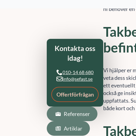
Mönsterås. Vi 
ni behöver en
Referenser
Artiklar
Takbe
befin
Vi hjälper er 
veta dess skic
ett eventuellt
också ge insik
uppfattats. S
både kort och 
Takbe