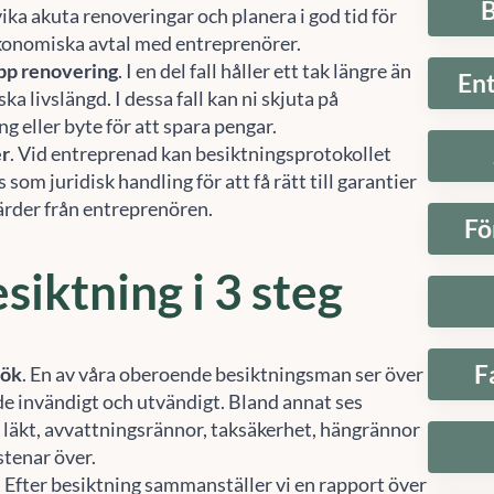
B
ika akuta renoveringar och planera i god tid för
konomiska avtal med entreprenörer.
pp renovering
. I en del fall håller ett tak längre än
En
ska livslängd. I dessa fall kan ni skjuta på
g eller byte för att spara pengar.
er
. Vid entreprenad kan besiktningsprotokollet
som juridisk handling för att få rätt till garantier
gärder från entreprenören.
Fö
siktning i 3 steg
F
sök
. En av våra oberoende besiktningsman ser över
de invändigt och utvändigt. Bland annat ses
 läkt, avvattningsrännor, taksäkerhet, hängrännor
stenar över.
. Efter besiktning sammanställer vi en rapport över