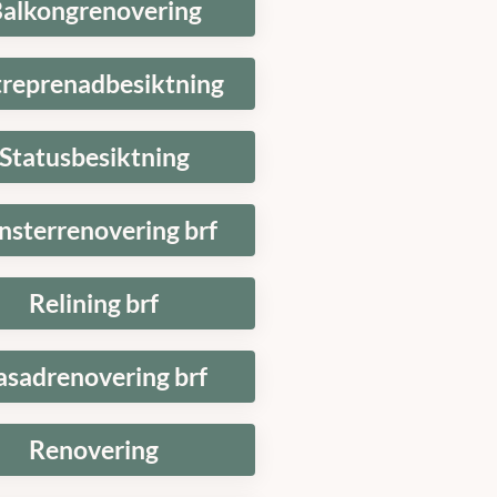
alkongrenovering
treprenadbesiktning
Statusbesiktning
nsterrenovering brf
Relining brf
asadrenovering brf
Renovering