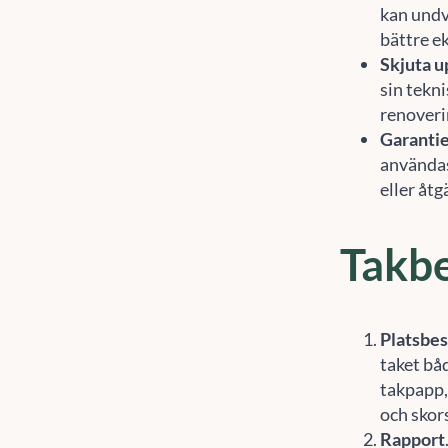
kan undv
bättre e
Skjuta u
sin tekni
renoverin
Garanti
användas 
eller åt
Takbe
Platsbe
taket bå
takpapp,
och skor
Rapport