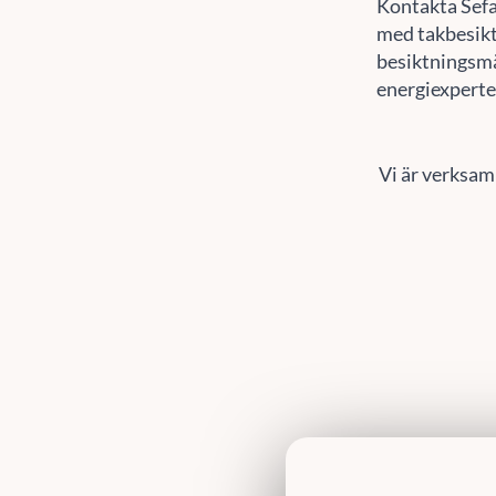
Kontakta Sef
med takbesikt
besiktningsmä
energiexperte
Vi är verksam