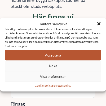
material eller bygga takkupor. Läs mer på
Stockholm stads webbplats.
Här finns vi
Hantera samtycke
Vi är verksamma i stora delar av Sverige.
För att ge en bra upplevelse använder vi teknik som cookies för att lagra
Besök vår sida
orter
för att se om vi finns i ditt
och/eller komma åt enhetsinformation. När du samtycker till dessa tekniker kan
område
vi behandla data som surfbeteende eller unika ID:n på denna webbplats. Om
du inte samtycker eller om du återkallar ditt samtycke kan detta påverka vissa
Kontakta oss
funktioner negativt.
Acceptera
Namn
*
Neka
Visa preferenser
Email
*
Cookie-policy
Sekretesspolicy
Företag