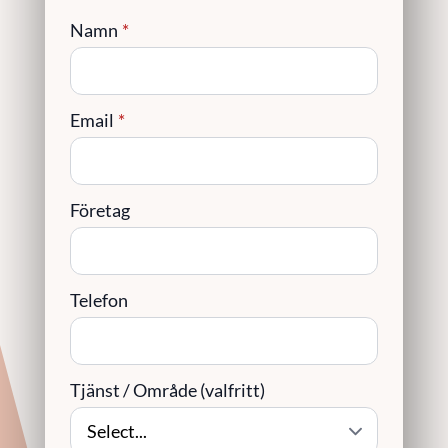
Namn
*
Email
*
Företag
Telefon
Tjänst / Område (valfritt)