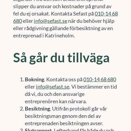
slipper du ansvar och kostnader på grund av
fel du ej orsakat. Kontakta Sefast på
010-14 68
680
eller
info@sefast.se
när du behöver hjälp
eller rådgivning gällande förbesiktning av en
entreprenad i Katrineholm.
Så går du tillväga
Bokning
. Kontakta oss på
010-14 68 680
eller
info@sefast.se
. Vi bestämmer en tid
då vi, du och den ansvarige
entreprenören kan närvara.
Besiktning
. Utifrån protokoll går vår
besiktningsman genom den del av
entreprenaden besiktningen avser.
Slutrapport
. I efterhand får både du och