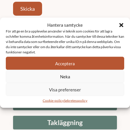
Skicka
Hantera samtycke
Tjänster
För att ge en bra upplevelse använder vi teknik som cookies för att lagra
och/eller komma åt enhetsinformation. När du samtycker till dessa tekniker kan
vi behandla data som surfbeteende eller unika ID:n på denna webbplats. Om
Fastighetsförvaltning
du inte samtycker eller om du återkallar ditt samtycke kan detta påverka vissa
funktioner negativt.
Acceptera
Underhållsplan
Neka
K3 Bostadsrättsförening
Visa preferenser
Cookie-policy
Sekretesspolicy
Stambyte
Takläggning