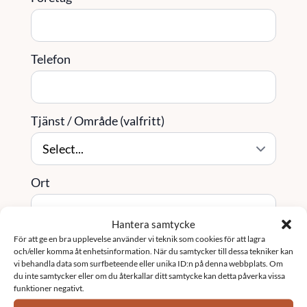
Telefon
Tjänst / Område (valfritt)
Ort
Hantera samtycke
För att ge en bra upplevelse använder vi teknik som cookies för att lagra
Meddelande
*
och/eller komma åt enhetsinformation. När du samtycker till dessa tekniker kan
vi behandla data som surfbeteende eller unika ID:n på denna webbplats. Om
du inte samtycker eller om du återkallar ditt samtycke kan detta påverka vissa
funktioner negativt.