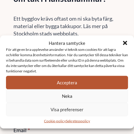
Ett bygglov krävs oftast om ni ska byta färg,
material eller bygga takkupor. Läs mer på
Stockholm stads webbplats.
Hantera samtycke
Här finns vi
För att ge en bra upplevelse använder vi teknik som cookies för att lagra
och/eller komma åt enhetsinformation. När du samtycker till dessa tekniker kan
Vi är verksamma i stora delar av Sverige.
vi behandla data som surfbeteende eller unika ID:n på denna webbplats. Om
Besök vår sida
orter
för att se om vi finns i ditt
du inte samtycker eller om du återkallar ditt samtycke kan detta påverka vissa
område
funktioner negativt.
Kontakta oss
Acceptera
Neka
Namn
*
Visa preferenser
Cookie-policy
Sekretesspolicy
Email
*