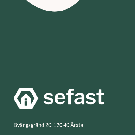
Byängsgränd 20, 120 40 Årsta