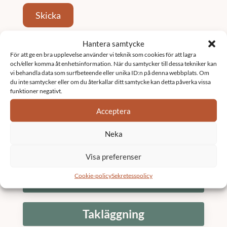
Skicka
Hantera samtycke
Tjänster
För att ge en bra upplevelse använder vi teknik som cookies för att lagra
och/eller komma åt enhetsinformation. När du samtycker till dessa tekniker kan
vi behandla data som surfbeteende eller unika ID:n på denna webbplats. Om
Fastighetsförvaltning
du inte samtycker eller om du återkallar ditt samtycke kan detta påverka vissa
funktioner negativt.
Acceptera
Underhållsplan
Neka
K3 Bostadsrättsförening
Visa preferenser
Cookie-policy
Sekretesspolicy
Stambyte
Takläggning