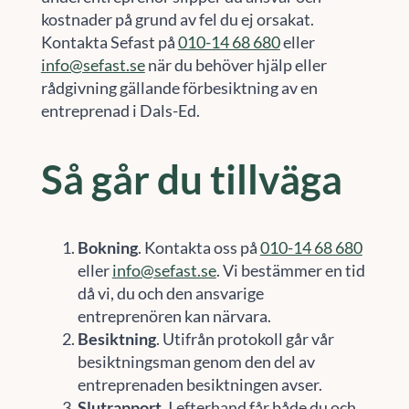
kostnader på grund av fel du ej orsakat.
Kontakta Sefast på
010-14 68 680
eller
info@sefast.se
när du behöver hjälp eller
rådgivning gällande förbesiktning av en
entreprenad i Dals-Ed.
Så går du tillväga
Bokning
. Kontakta oss på
010-14 68 680
eller
info@sefast.se
. Vi bestämmer en tid
då vi, du och den ansvarige
entreprenören kan närvara.
Besiktning
. Utifrån protokoll går vår
besiktningsman genom den del av
entreprenaden besiktningen avser.
Slutrapport
. I efterhand får både du och