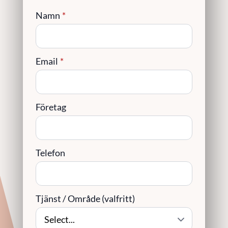
Namn
*
Email
*
Företag
Telefon
Tjänst / Område (valfritt)