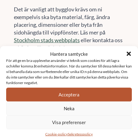
Det är vanligt att bygglov krävs om ni
exempelvis ska byta material, färg, ändra
placering, dimensioner eller byta från
sidohängda till vippfönster. Läs mer på
Stockholm stads webbplats
eller kontakta oss
på Sefast för vägledning.
Hantera samtycke
För att ge en bra upplevelse använder vi teknik som cookies för att lagra
Här finns vi
och/eller komma åt enhetsinformation. När du samtycker till dessa tekniker kan
vi behandla data som surfbeteende eller unika ID:n på denna webbplats. Om
Vi är verksamma i stora delar av Sverige.
du inte samtycker eller om du återkallar ditt samtycke kan detta påverka vissa
funktioner negativt.
Besök vår sida
orter
för att se om vi finns i ditt
område
Acceptera
Kontakta oss
Neka
Visa preferenser
Namn
*
Cookie-policy
Sekretesspolicy