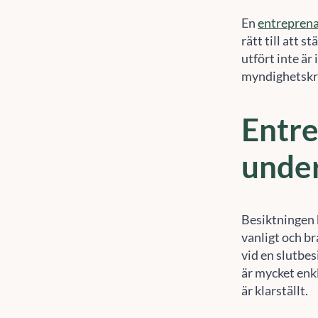
En
entrepren
rätt till att 
utfört inte är 
myndighetskra
Entr
under
Besiktningen 
vanligt och br
vid en slutbes
är mycket enkl
är klarställt.