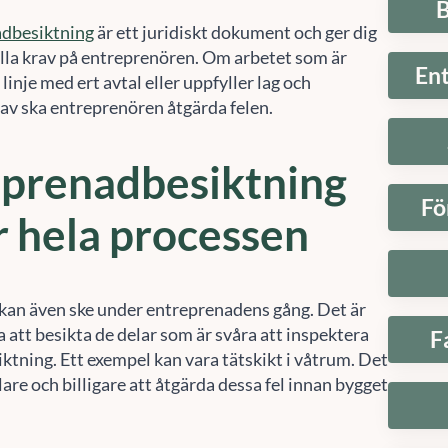
B
adbesiktning
är ett juridiskt dokument och ger dig
ställa krav på entreprenören. Om arbetet som är
En
i linje med ert avtal eller uppfyller lag och
v ska entreprenören åtgärda felen.
eprenadbesiktning
Fö
 hela processen
kan även ske under entreprenadens gång. Det är
a att besikta de delar som är svåra att inspektera
F
iktning. Ett exempel kan vara tätskikt i våtrum. Det
are och billigare att åtgärda dessa fel innan bygget