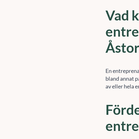
Vad k
entre
Åsto
En entreprena
bland annat p
av eller hela 
Förde
entr