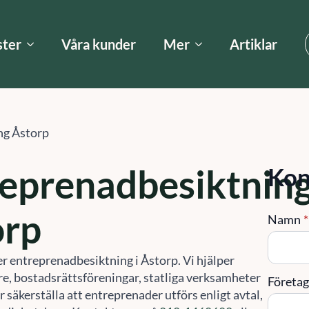
ster
Våra kunder
Mer
Artiklar
ng Åstorp
eprenadbesiktnin
Kon
orp
Namn
*
er entreprenadbesiktning i Åstorp. Vi hjälper
re, bostadsrättsföreningar, statliga verksamheter
Företa
säkerställa att entreprenader utförs enligt avtal,