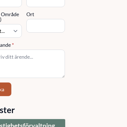
/ Område
Ort
)
ande
*
ka
ster
stighetsförvaltning