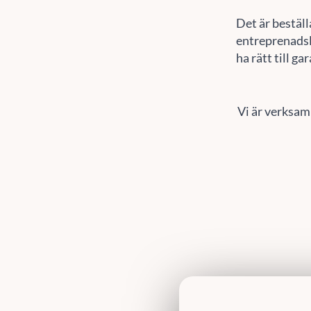
Det är beställ
entreprenadsl
ha rätt till g
Vi är verksam