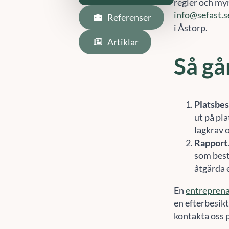
regler och my
info@sefast.s
Referenser
i Åstorp.
Artiklar
Så går
Platsbe
ut på pla
lagkrav 
Rapport
som best
åtgärda 
En
entrepren
en efterbesikt
kontakta oss 