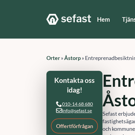
Hem
Tjän
Orter
»
Åstorp
»
Entreprenadbesiktni
Entr
Kontakta oss
idag!
Åst
010-14 68 680
info@sefast.se
Sefast erbjud
fastighetsäga
Offertförfrågan
och kommuner 