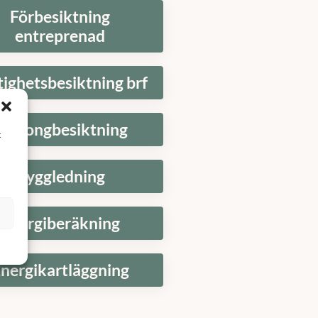
Förbesiktning
entreprenad
tighetsbesiktning brf
Balkongbesiktning
t
Byggledning
Energiberäkning
nergikartläggning