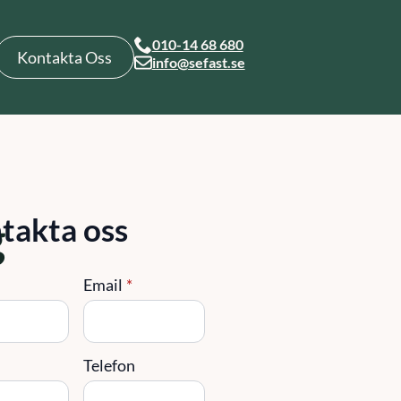
010-14 68 680
Kontakta Oss
info@sefast.se
g
takta oss
Email
*
g
Telefon