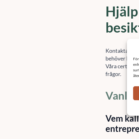
Hjälp
besik
Kontakta Sef
behöver hjälp
För
enh
Våra certifier
sur
frågor.
åte
Vanlig
Vem kalla
entrepre