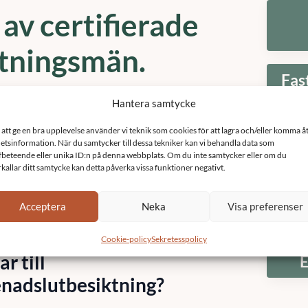
 av certifierade
tningsmän.
Fas
Hantera samtycke
ast på
010-1468680
eller
info@sefast.se
när du
 eller rådgivning kring en entreprenadbesiktning.
 att ge en bra upplevelse använder vi teknik som cookies för att lagra och/eller komma å
etsinformation. När du samtycker till dessa tekniker kan vi behandla data som
ade besiktningsmän hjälper till att svara på alla era
fbeteende eller unika ID:n på denna webbplats. Om du inte samtycker eller om du
rkallar ditt samtycke kan detta påverka vissa funktioner negativt.
a frågor?
Acceptera
Neka
Visa preferenser
Cookie-policy
Sekretesspolicy
r till
E
nadslutbesiktning?