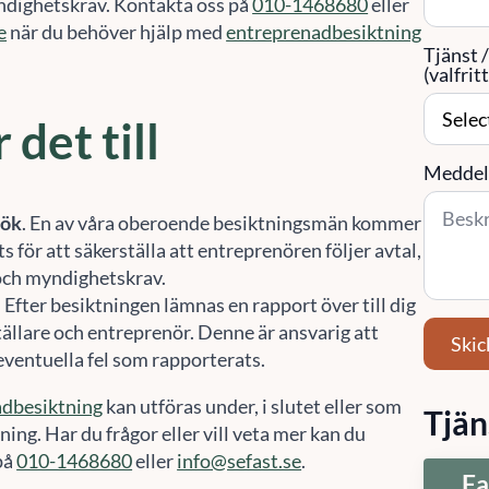
ndighetskrav. Kontakta oss på
010-1468680
eller
e
när du behöver hjälp med
entreprenadbesiktning
Tjänst 
(valfritt
 det till
Meddel
sök
. En av våra oberoende besiktningsmän kommer
ts för att säkerställa att entreprenören följer avtal,
och myndighetskrav.
. Efter besiktningen lämnas en rapport över till dig
ällare och entreprenör. Denne är ansvarig att
Skic
eventuella fel som rapporterats.
adbesiktning
kan utföras under, i slutet eller som
Tjän
ning. Har du frågor eller vill veta mer kan du
på
010-1468680
eller
info@sefast.se
.
Fa