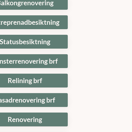
alkongrenovering
treprenadbesiktning
Statusbesiktning
nsterrenovering brf
Relining brf
asadrenovering brf
Renovering