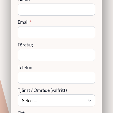
Email
*
Företag
Telefon
Tjänst / Område (valfritt)
Ort