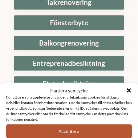
Takrenovering
Fönsterbyte
Balkongrenovering
Entreprenadbesiktning
Statusbesiktning
Hantera samtycke
För att ge en bra upplevelse använder vi teknik som cookies för att lagra
Fönsterrenovering brf
och/eller komma åt enhetsinformation. När du samtycker till dessa tekniker kan
vi behandla data som surfbeteende eller unika ID:n på denna webbplats. Om
du inte samtycker eller om du återkallar ditt samtycke kan detta påverka vissa
funktioner negativt.
Relining brf
Acceptera