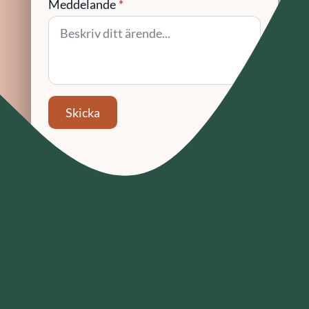
Meddelande
*
Skicka