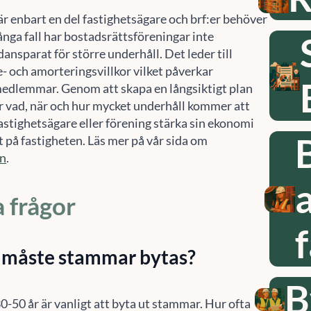
r enbart en del fastighetsägare och brf:er behöver
många fall har bostadsrättsföreningar inte
ndansparat för större underhåll. Det leder till
- och amorteringsvillkor vilket påverkar
edlemmar. Genom att skapa en långsiktigt plan
r vad, när och hur mycket underhåll kommer att
astighetsägare eller förening stärka sin ekonomi
 på fastigheten. Läs mer på vår sida om
an
.
a frågor
Hantera samtycke
 måste stammar bytas?
 att ge en bra upplevelse använder vi teknik som cookies för att lagra och/eller komma å
B
etsinformation. När du samtycker till dessa tekniker kan vi behandla data som
fbeteende eller unika ID:n på denna webbplats. Om du inte samtycker eller om du
0-50 år är vanligt att byta ut stammar. Hur ofta
rkallar ditt samtycke kan detta påverka vissa funktioner negativt.