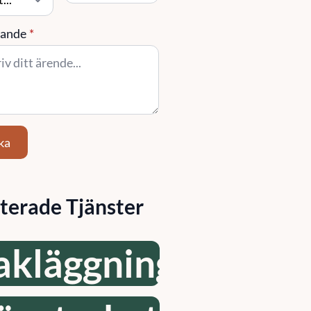
ande
*
ka
terade Tjänster
akläggning