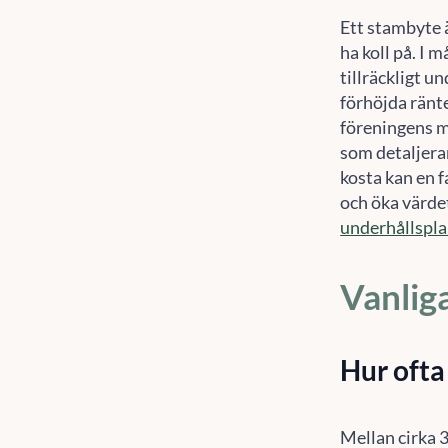
Ett stambyte ä
ha koll på. I 
tillräckligt u
förhöjda ränte
föreningens m
som detaljera
kosta kan en f
och öka värdet
underhållspl
Vanlig
Hur ofta
För
enh
sur
Mellan cirka 3
åte