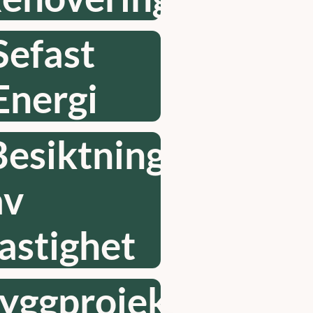
Sefast
Energi
Besiktning
av
fastighet
t
yggprojektledning