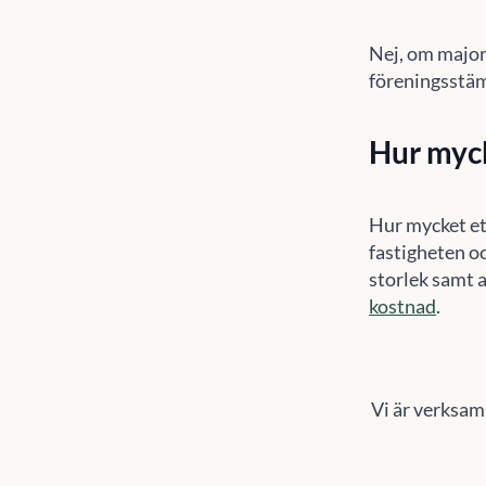
Nej, om majori
föreningsstäm
Hur myck
Hur mycket et
fastigheten o
storlek samt a
kostnad
.
Vi är verksam