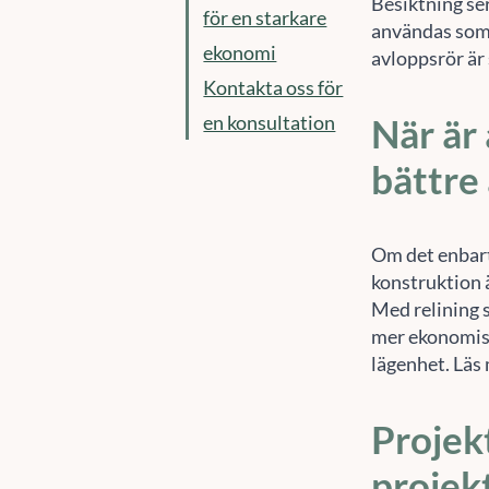
Besiktning se
användas som e
avloppsrör är 
När är
bättre 
Om det enbart
konstruktion ä
Med relining s
mer ekonomisk
lägenhet. Läs
Projek
projek