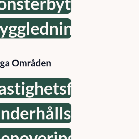
önsterbyte
yggledning
iga Områden
astighetsförvaltni
nderhållsplan
enovering