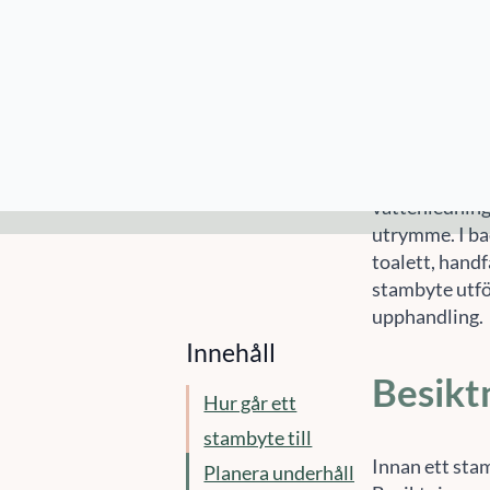
kring stambyt
Kontakta oss för
en konsultation
Hur g
Vid ett stamb
vattenledning
utrymme. I ba
toalett, handf
stambyte utfö
upphandling.
Besikt
Innan ett sta