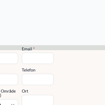
takta oss
Email
*
g
Telefon
/ Område
Ort
)