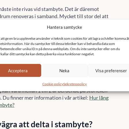
åste inte rivas vid stambyte. Det är däremot
drum renoveras i samband. Mycket till stor del att
badrummet som skyddar mot fuktskador har en
sk livslängd än både avloppsrör och
r, cirka 25-30 år.
 tid tar ett stambyte?
ar ofta cirka 6 – 12 veckor per lägenhet. Hela
 besiktning till projektering, renovering och
 kan vara mellan 1 till 2 år beroende på storleken
. Du finner mer information i vår artikel:
Hur lång
ambyte?
vägra att delta i stambyte?