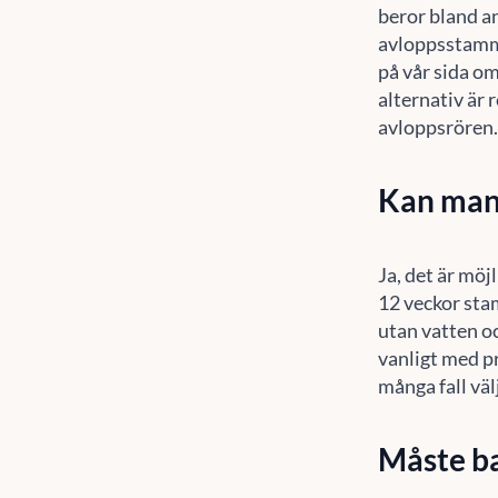
beror bland an
avloppsstamma
på vår sida o
alternativ är 
avloppsrören
Kan man
Ja, det är möj
12 veckor sta
utan vatten oc
vanligt med pr
många fall väl
Måste ba