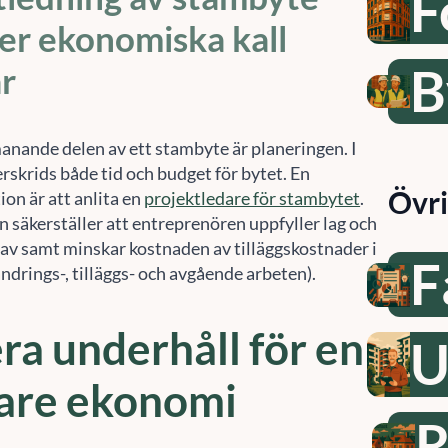
F
er ekonomiska kall
B
r
nande delen av ett stambyte är planeringen. I
rskrids både tid och budget för bytet. En
Övr
n är att anlita en
projektledare för stambytet
.
 säkerställer att entreprenören uppfyller lag och
v samt minskar kostnaden av tilläggskostnader i
F
ndrings-, tilläggs- och avgående arbeten).
ra underhåll för en
U
are ekonomi
R