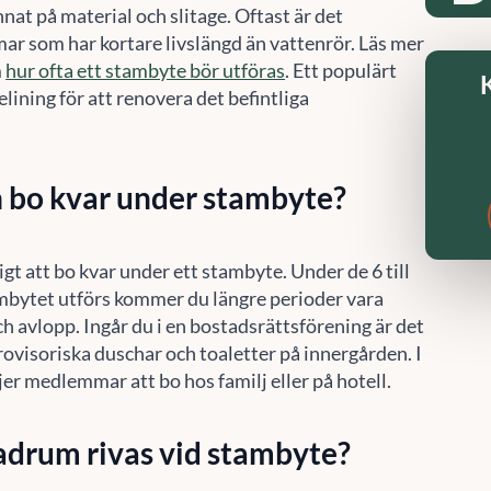
nat på material och slitage. Oftast är det
r som har kortare livslängd än vattenrör. Läs mer
Acceptera
Neka
Visa preferenser
m
hur ofta ett stambyte bör utföras
. Ett populärt
relining för att renovera det befintliga
Cookie-policy
Sekretesspolicy
.
 bo kvar under stambyte?
ligt att bo kvar under ett stambyte. Under de 6 till
mbytet utförs kommer du längre perioder vara
h avlopp. Ingår du i en bostadsrättsförening är det
ovisoriska duschar och toaletter på innergården. I
jer medlemmar att bo hos familj eller på hotell.
drum rivas vid stambyte?