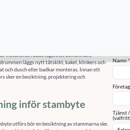
en.
år ett stambyte till
Kon
yte bilas golv upp och nya avlopps- och
ar installeras i både lägenhet och allmänt
Namn
*
drummen läggs nytt tätskikt, kakel, klinkers och
at och dusch eller badkar monteras. Innan ett
rs sker en besiktning, projektering och
Företa
ning inför stambyte
Tjänst 
(valfritt
mbyte utförs bör en besiktning av stammarna ske.