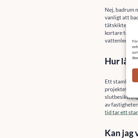
Nej, badrum m
vanligt att ba
tätskikten i 
kortare tekni
vattenledninga
Hur lång
Ett stambyte t
projektet från
slutbesiktning
av fastigheten
tid tar ett st
Kan jag 