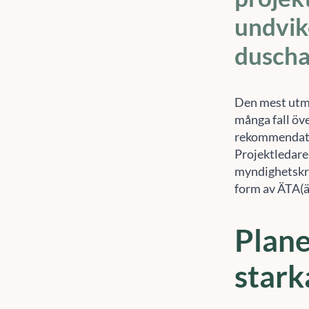
undvik
duscha
Den mest utma
många fall öve
rekommendatio
Projektledaren
myndighetskra
form av ÄTA(ä
Plane
stark