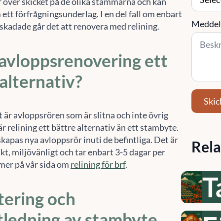
r över skicket på de olika stammarna och kan
tt förfrågningsunderlag. I en del fall om enbart
Meddel
skadade går det att renovera med relining.
 avloppsrenovering ett
alternativ?
Skic
 är avloppsrören som är slitna och inte övrig
r relining ett bättre alternativ än ett stambyte.
kapas nya avloppsrör inuti de befintliga. Det är
Rela
t, miljövänligt och tar enbart 3-5 dagar per
 mer på vår sida om
relining för brf
.
T
tering och
tledning av stambyte