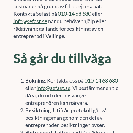
kostnader på grund av fel du ej orsakat.
Kontakta Sefast på
010-14 68 680
eller
info@sefast.se
när du behöver hjälp eller
rådgivning gällande förbesiktning av en
entreprenad i Vellinge.
Så går du tillväga
Bokning
. Kontakta oss på
010-14 68 680
eller
info@sefast.se
. Vi bestämmer en tid
då vi, du och den ansvarige
entreprenören kan närvara.
Besiktning
. Utifrån protokoll går vår
besiktningsman genom den del av
entreprenaden besiktningen avser.
Slutrapport
. I efterhand får både du och