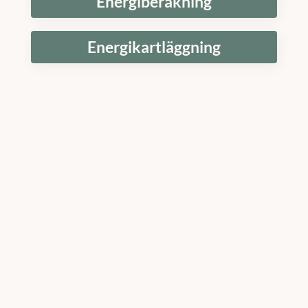
Energiberäkning
Energikartläggning