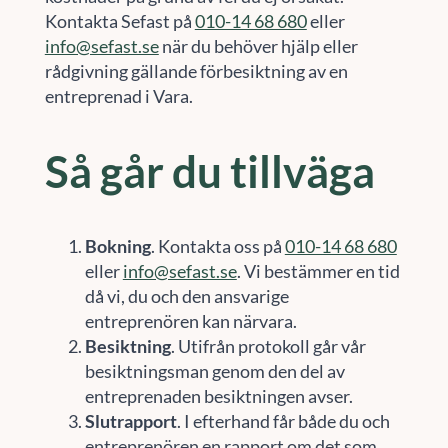
Kontakta Sefast på
010-14 68 680
eller
info@sefast.se
när du behöver hjälp eller
rådgivning gällande förbesiktning av en
entreprenad i Vara.
Så går du tillväga
Bokning
. Kontakta oss på
010-14 68 680
eller
info@sefast.se
. Vi bestämmer en tid
då vi, du och den ansvarige
entreprenören kan närvara.
Besiktning
. Utifrån protokoll går vår
besiktningsman genom den del av
entreprenaden besiktningen avser.
Slutrapport
. I efterhand får både du och
entreprenören en rapport om det som