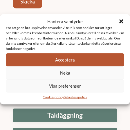
Skicka
Tjänster
Hantera samtycke
För att ge en bra upplevelse använder vi teknik som cookies för att lagra
och/eller komma åt enhetsinformation. När du samtycker till dessa tekniker kan
Fastighetsförvaltning
vi behandla data som surfbeteende eller unika ID:n på denna webbplats. Om
du inte samtycker eller om du återkallar ditt samtycke kan detta påverka vissa
funktioner negativt.
Underhållsplan
Acceptera
Neka
K3 Bostadsrättsförening
Visa preferenser
Stambyte
Cookie-policy
Sekretesspolicy
Takläggning