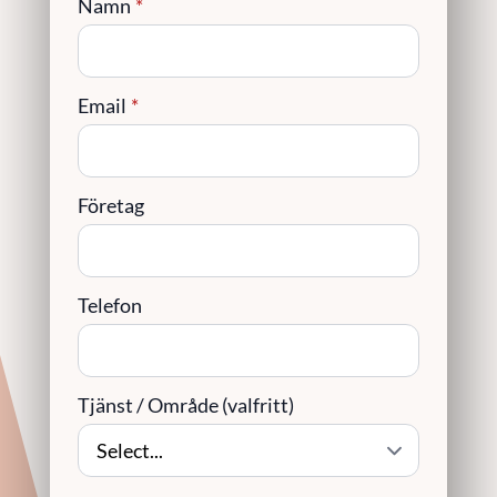
Namn
*
Email
*
Företag
Telefon
Tjänst / Område (valfritt)