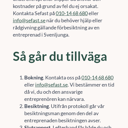
kostnader på grund av fel du ej orsakat.
Kontakta Sefast på
010-14 68 680
eller
info@sefast.se
när du behöver hjälp eller
rådgivning gällande förbesiktning av en
entreprenad i Svenljunga.
Så går du tillväga
Bokning
. Kontakta oss på
010-14 68 680
eller
info@sefast.se
. Vi bestämmer en tid
då vi, du och den ansvarige
entreprenören kan närvara.
Besiktning
. Utifrån protokoll går vår
besiktningsman genom den del av
entreprenaden besiktningen avser.
Slutrapport
. I efterhand får både du och