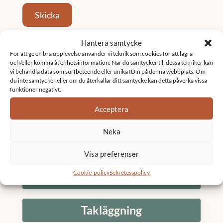
Skicka
Hantera samtycke
Tjänster
För att ge en bra upplevelse använder vi teknik som cookies för att lagra
och/eller komma åt enhetsinformation. När du samtycker till dessa tekniker kan
vi behandla data som surfbeteende eller unika ID:n på denna webbplats. Om
Fastighetsförvaltning
du inte samtycker eller om du återkallar ditt samtycke kan detta påverka vissa
funktioner negativt.
Acceptera
Underhållsplan
Neka
K3 Bostadsrättsförening
Visa preferenser
Cookie-policy
Sekretesspolicy
Stambyte
Takläggning