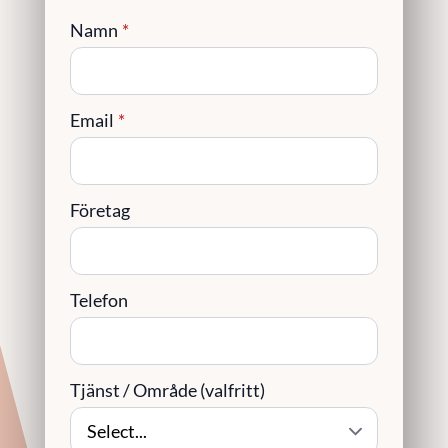
Namn
*
Email
*
Företag
Telefon
Tjänst / Område (valfritt)