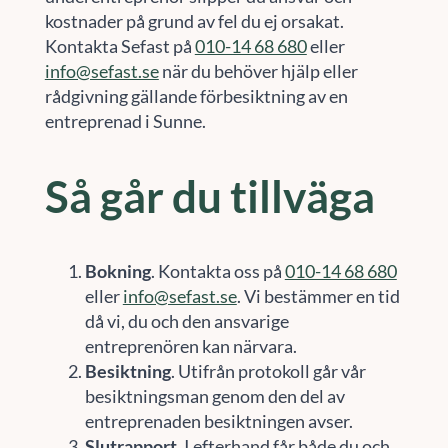
kostnader på grund av fel du ej orsakat.
Kontakta Sefast på
010-14 68 680
eller
info@sefast.se
när du behöver hjälp eller
rådgivning gällande förbesiktning av en
entreprenad i Sunne.
Så går du tillväga
Bokning
. Kontakta oss på
010-14 68 680
eller
info@sefast.se
. Vi bestämmer en tid
då vi, du och den ansvarige
entreprenören kan närvara.
Besiktning
. Utifrån protokoll går vår
besiktningsman genom den del av
entreprenaden besiktningen avser.
Slutrapport
. I efterhand får både du och