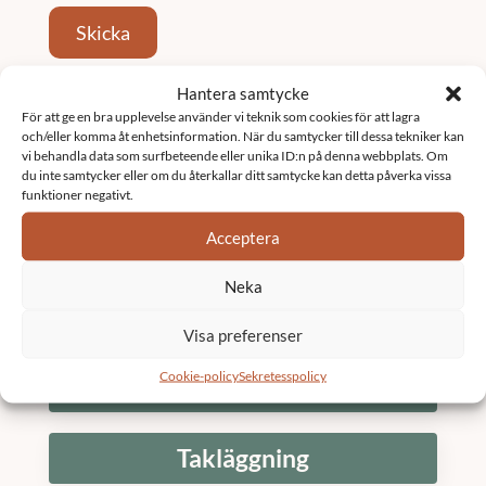
Skicka
Hantera samtycke
Tjänster
För att ge en bra upplevelse använder vi teknik som cookies för att lagra
och/eller komma åt enhetsinformation. När du samtycker till dessa tekniker kan
vi behandla data som surfbeteende eller unika ID:n på denna webbplats. Om
Fastighetsförvaltning
du inte samtycker eller om du återkallar ditt samtycke kan detta påverka vissa
funktioner negativt.
Acceptera
Underhållsplan
Neka
K3 Bostadsrättsförening
Visa preferenser
Cookie-policy
Sekretesspolicy
Stambyte
Takläggning