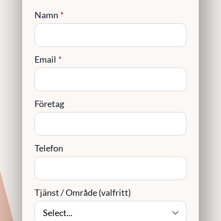
Namn
*
Email
*
Företag
Telefon
Tjänst / Område (valfritt)