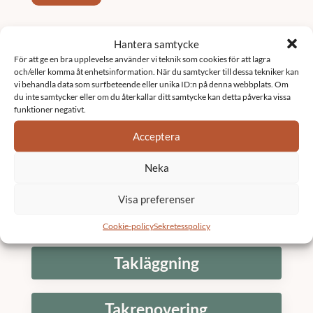
Tjänster
Hantera samtycke
För att ge en bra upplevelse använder vi teknik som cookies för att lagra
och/eller komma åt enhetsinformation. När du samtycker till dessa tekniker kan
Fastighetsförvaltning
vi behandla data som surfbeteende eller unika ID:n på denna webbplats. Om
du inte samtycker eller om du återkallar ditt samtycke kan detta påverka vissa
funktioner negativt.
Underhållsplan
Acceptera
Neka
K3 Bostadsrättsförening
Visa preferenser
Stambyte
Cookie-policy
Sekretesspolicy
Takläggning
Takrenovering