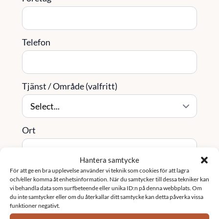
Telefon
Tjänst / Område (valfritt)
Ort
Hantera samtycke
För att ge en bra upplevelse använder vi teknik som cookies för att lagra
Meddelande
*
och/eller komma åt enhetsinformation. När du samtycker till dessa tekniker kan
vi behandla data som surfbeteende eller unika ID:n på denna webbplats. Om
du inte samtycker eller om du återkallar ditt samtycke kan detta påverka vissa
funktioner negativt.