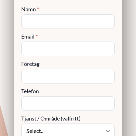
Namn
*
Email
*
Företag
Telefon
Tjänst / Område (valfritt)