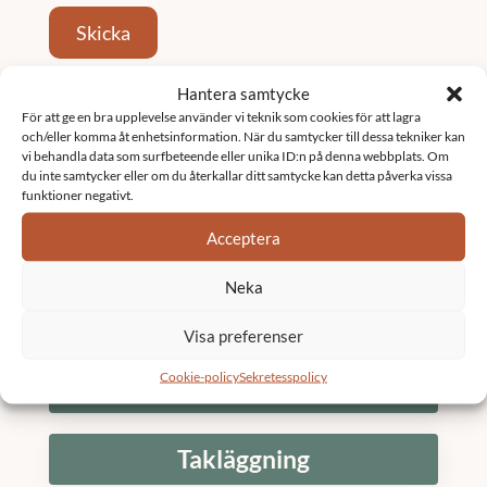
Skicka
Hantera samtycke
Tjänster
För att ge en bra upplevelse använder vi teknik som cookies för att lagra
och/eller komma åt enhetsinformation. När du samtycker till dessa tekniker kan
vi behandla data som surfbeteende eller unika ID:n på denna webbplats. Om
Fastighetsförvaltning
du inte samtycker eller om du återkallar ditt samtycke kan detta påverka vissa
funktioner negativt.
Acceptera
Underhållsplan
Neka
K3 Bostadsrättsförening
Visa preferenser
Cookie-policy
Sekretesspolicy
Stambyte
Takläggning