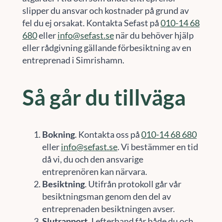
slipper du ansvar och kostnader på grund av
fel du ej orsakat. Kontakta Sefast på
010-14 68
680
eller
info@sefast.se
när du behöver hjälp
eller rådgivning gällande förbesiktning av en
entreprenad i Simrishamn.
Så går du tillväga
Bokning
. Kontakta oss på
010-14 68 680
eller
info@sefast.se
. Vi bestämmer en tid
då vi, du och den ansvarige
entreprenören kan närvara.
Besiktning
. Utifrån protokoll går vår
besiktningsman genom den del av
entreprenaden besiktningen avser.
Slutrapport
. I efterhand får både du och