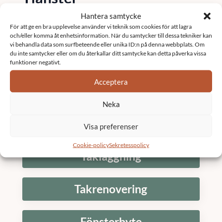
Hantera samtycke
Fastighetsförvaltning
För att ge en bra upplevelse använder vi teknik som cookies för att lagra
och/eller komma åt enhetsinformation. När du samtycker till dessa tekniker kan
vi behandla data som surfbeteende eller unika ID:n på denna webbplats. Om
du inte samtycker eller om du återkallar ditt samtycke kan detta påverka vissa
Underhållsplan
funktioner negativt.
Acceptera
K3 Bostadsrättsförening
Neka
Stambyte
Visa preferenser
Cookie-policy
Sekretesspolicy
Takläggning
Takrenovering
Fönsterbyte