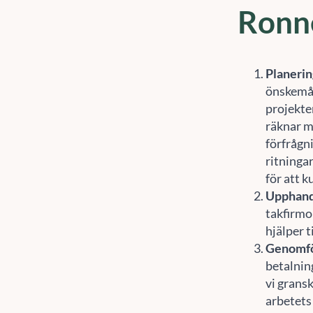
Ronn
Planerin
önskemål
projekter
räknar m
förfrågn
ritninga
för att k
Upphand
takfirmo
hjälper t
Genomf
betalnin
För
vi grans
enh
sur
arbetets 
åte