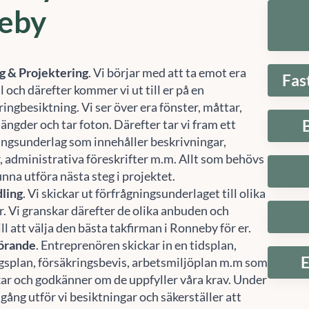
eby
g & Projektering
. Vi börjar med att ta emot era
Fas
 och därefter kommer vi ut till er på en
ingbesiktning. Vi ser över era fönster, måttar,
ängder och tar foton. Därefter tar vi fram ett
ingsunderlag som innehåller beskrivningar,
r, administrativa föreskrifter m.m. Allt som behövs
unna utföra nästa steg i projektet.
ling
. Vi skickar ut förfrågningsunderlaget till olika
r. Vi granskar därefter de olika anbuden och
ill att välja den bästa takfirman i Ronneby för er.
Hantera samtycke
örande
. Entreprenören skickar in en tidsplan,
E
gsplan, försäkringsbevis, arbetsmiljöplan m.m som
 att ge en bra upplevelse använder vi teknik som cookies för att lagra och/eller komma å
kar och godkänner om de uppfyller våra krav. Under
etsinformation. När du samtycker till dessa tekniker kan vi behandla data som
fbeteende eller unika ID:n på denna webbplats. Om du inte samtycker eller om du
gång utför vi besiktningar och säkerställer att
rkallar ditt samtycke kan detta påverka vissa funktioner negativt.