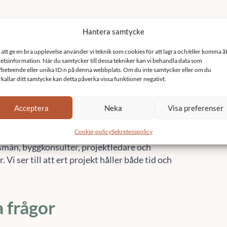
 med fönsterbyte
 renovering i
eby.
ast på
010-14 68 680
eller
info@sefast.se
när du
med fönsterbyte för brf i Ronneby. Vi är ett team
smän, byggkonsulter, projektledare och
 Vi ser till att ert projekt håller både tid och
a frågor