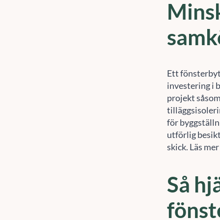
Minsk
samk
Ett fönsterby
investering i 
projekt såsom
tilläggsisoler
för byggställn
utförlig besik
skick. Läs mer
Så hj
fönst