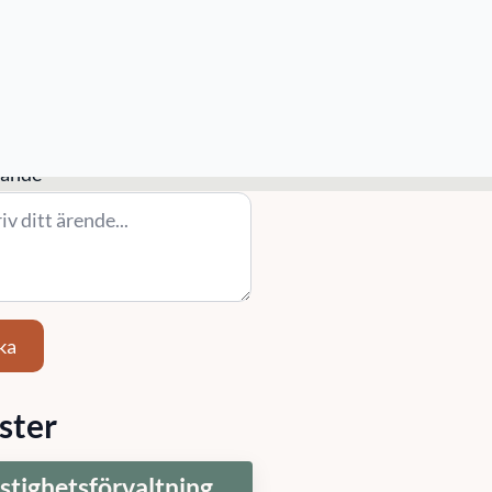
/ Område
Ort
)
ande
*
ka
ster
stighetsförvaltning