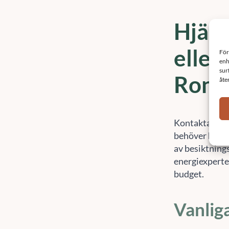
Hjälp
eller
Ronn
Kontakta Sef
behöver hjälp 
av besiktning
energiexperter.
budget.
Vanlig