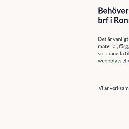
Behöver 
brf i Ro
Det är vanligt
material, färg
sidohängda til
webbplats
ell
Vi är verksam