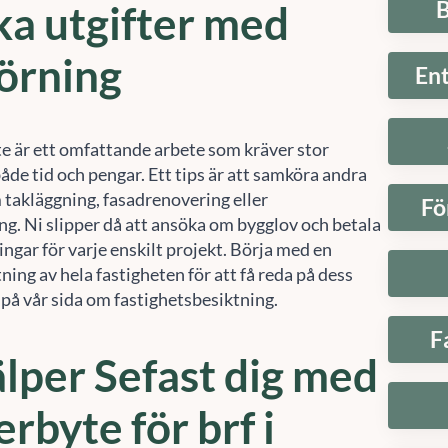
B
a utgifter med
örning
En
te är ett omfattande arbete som kräver stor
både tid och pengar. Ett tips är att samköra andra
 takläggning, fasadrenovering eller
Fö
ing. Ni slipper då att ansöka om bygglov och betala
ingar för varje enskilt projekt. Börja med en
tning av hela fastigheten för att få reda på dess
 på vår sida om fastighetsbesiktning.
F
älper Sefast dig med
erbyte för brf i