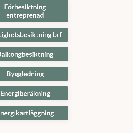
Förbesiktning
entreprenad
tighetsbesiktning brf
Balkongbesiktning
Byggledning
Energiberäkning
nergikartläggning
t