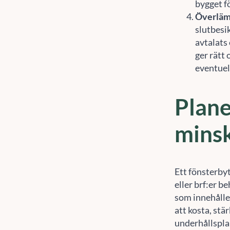
bygget fö
Överläm
slutbesik
avtalats
ger rätt
eventuel
Plane
minsk
Ett fönsterbyt
eller brf:er b
som innehålle
att kosta, stä
underhållspla