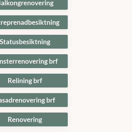
alkongrenovering
treprenadbesiktning
Statusbesiktning
nsterrenovering brf
Relining brf
asadrenovering brf
Renovering