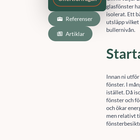
glasfönster ha
isolerat. Ett 
utsläpp vilke
bullernivån.
Start
Innan ni utför
fönster. I mån
istället. Då i
fönster och fö
och ökar energ
men relativt t
fönsterbesikt