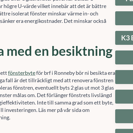
r högre U-värde vilket innebär att det är bättre
bättre isolerat fönster minskar värme in- och
t sänker era energikostnader. Det minskar också
K3 
a med en besiktning
 ett
fönsterbyte
för brf i Ronneby bör ni besikta era
ga fall är det tillräckligt med att renovera fönstren
soleras fönstren, eventuellt byts 2 glas ut mot 3 glas
nster målas om. Det förlänger fönstrets livslängd
ieffektiviteten. Inte till samma grad som ett byte,
ill investeringen. Läs mer på vår sida om
ning.