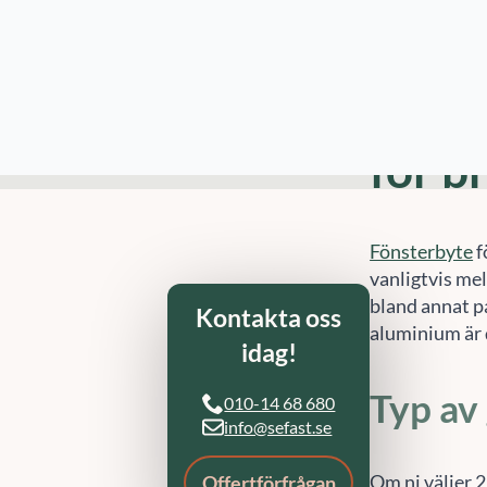
Kontakta oss
med fönsterby
Referenser
Artiklar
Vad k
för b
Fönsterbyte
f
vanligtvis mel
bland annat på
aluminium är 
Typ av
Om ni väljer 2