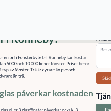
 på
010-14 68 680
eller
info@sefast.se
för hjälp
te för brf i Ronneby
Tjänst 
(valfritt
ostar fönsterbyte
rf i Ronneby?
Meddel
ör en brf i Fönsterbyte brf Ronneby kan kostar
lan 5000 och 10 000 kr per fönster. Priset beror
 typ av fönster. Trä är dyrare än pvc och
dyrare än trä.
Skic
 glas påverkar kostnaden
Tjän
Fa
 glas eller 3 glasfönster påverkar också. 3