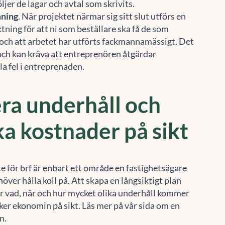
ljer de lagar och avtal som skrivits.
ning
. När projektet närmar sig sitt slut utförs en
Acceptera
Neka
Visa preferenser
tning för att ni som beställare ska få de som
 och att arbetet har utförts fackmannamässigt. Det
Cookie-policy
Sekretesspolicy
 och kan kräva att entreprenören åtgärdar
la fel i entreprenaden.
ra underhåll och
a kostnader på sikt
e för brf är enbart ett område en fastighetsägare
ehöver hålla koll på. Att skapa en långsiktigt plan
r vad, när och hur mycket olika underhåll kommer
rker ekonomin på sikt. Läs mer på vår sida om en
n.