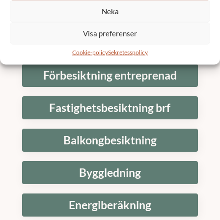
Fasadrenovering brf
Neka
Visa preferenser
Renovering
Cookie-policy
Sekretesspolicy
Förbesiktning entreprenad
Fastighetsbesiktning brf
Balkongbesiktning
Byggledning
Energiberäkning