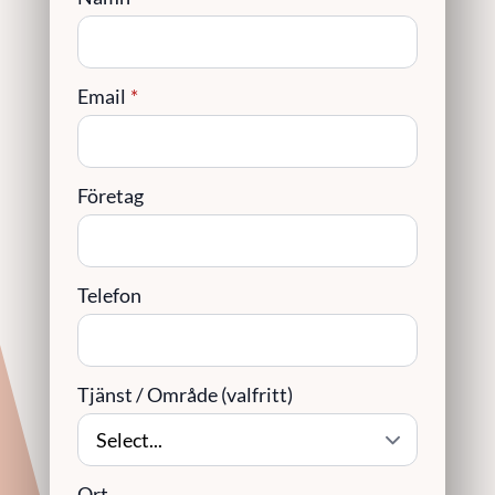
Email
*
Företag
Telefon
Tjänst / Område (valfritt)
Ort