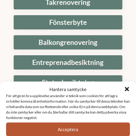
Takrenovering
Fönsterbyte
Balkongrenovering
Entreprenadbesiktning
Statusbesiktning
Hantera samtycke
För att ge en bra upplevelse använder vi teknik som cookies för att lagra
Fönsterrenovering brf
och/eller komma åt enhetsinformation. När du samtycker till dessa tekniker kan
vi behandla data som surfbeteende eller unika ID:n på denna webbplats. Om
du inte samtycker eller om du återkallar ditt samtycke kan detta påverka vissa
funktioner negativt.
Relining brf
Acceptera