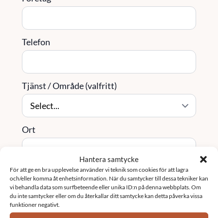
Telefon
Tjänst / Område (valfritt)
Ort
Hantera samtycke
För att ge en bra upplevelse använder vi teknik som cookies för att lagra
Meddelande
*
och/eller komma åt enhetsinformation. När du samtycker till dessa tekniker kan
vi behandla data som surfbeteende eller unika ID:n på denna webbplats. Om
du inte samtycker eller om du återkallar ditt samtycke kan detta påverka vissa
funktioner negativt.