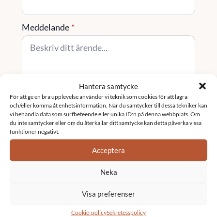
Meddelande
*
Hantera samtycke
För att ge en bra upplevelse använder vi teknik som cookies för att lagra
Skicka
och/eller komma åt enhetsinformation. När du samtycker till dessa tekniker kan
vi behandla data som surfbeteende eller unika ID:n på denna webbplats. Om
du inte samtycker eller om du återkallar ditt samtycke kan detta påverka vissa
funktioner negativt.
Tjänster
Acceptera
Fastighetsförvaltning
Neka
Visa preferenser
Underhållsplan
Cookie-policy
Sekretesspolicy