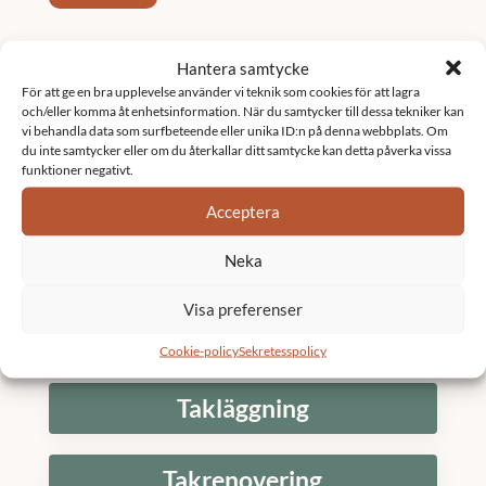
Tjänster
Hantera samtycke
För att ge en bra upplevelse använder vi teknik som cookies för att lagra
och/eller komma åt enhetsinformation. När du samtycker till dessa tekniker kan
Fastighetsförvaltning
vi behandla data som surfbeteende eller unika ID:n på denna webbplats. Om
du inte samtycker eller om du återkallar ditt samtycke kan detta påverka vissa
funktioner negativt.
Underhållsplan
Acceptera
Neka
K3 Bostadsrättsförening
Visa preferenser
Stambyte
Cookie-policy
Sekretesspolicy
Takläggning
Takrenovering