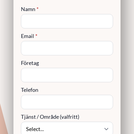
Namn
*
Email
*
Företag
Telefon
Tjänst / Område (valfritt)