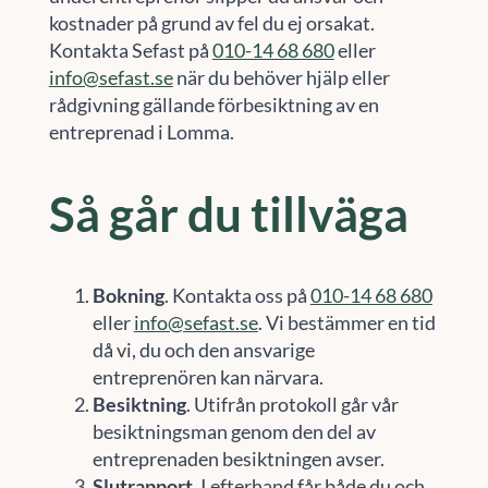
kostnader på grund av fel du ej orsakat.
Kontakta Sefast på
010-14 68 680
eller
info@sefast.se
när du behöver hjälp eller
rådgivning gällande förbesiktning av en
entreprenad i Lomma.
Så går du tillväga
Bokning
. Kontakta oss på
010-14 68 680
eller
info@sefast.se
. Vi bestämmer en tid
då vi, du och den ansvarige
entreprenören kan närvara.
Besiktning
. Utifrån protokoll går vår
besiktningsman genom den del av
entreprenaden besiktningen avser.
Slutrapport
. I efterhand får både du och