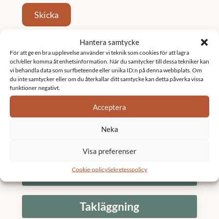
Skicka
Hantera samtycke
Tjänster
För att ge en bra upplevelse använder vi teknik som cookies för att lagra
och/eller komma åt enhetsinformation. När du samtycker till dessa tekniker kan
vi behandla data som surfbeteende eller unika ID:n på denna webbplats. Om
Fastighetsförvaltning
du inte samtycker eller om du återkallar ditt samtycke kan detta påverka vissa
funktioner negativt.
Acceptera
Underhållsplan
Neka
K3 Bostadsrättsförening
Visa preferenser
Cookie-policy
Sekretesspolicy
Stambyte
Takläggning