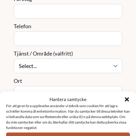
Telefon
Tjänst / Område (valfritt)
Ort
Hantera samtycke
För att ge en bra upplevelse använder vi teknik som cookies för att lagra
Meddelande
*
och/eller komma åt enhetsinformation. När du samtycker till dessa tekniker kan
vi behandla data som surfbeteende eller unika ID:n på denna webbplats. Om
du inte samtycker eller om du återkallar ditt samtycke kan detta påverka vissa
funktioner negativt.