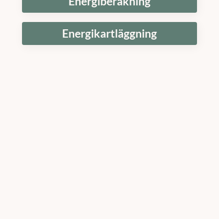
Energiberäkning
Energikartläggning