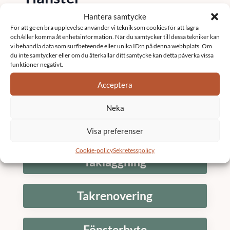
Hantera samtycke
Fastighetsförvaltning
För att ge en bra upplevelse använder vi teknik som cookies för att lagra
och/eller komma åt enhetsinformation. När du samtycker till dessa tekniker kan
vi behandla data som surfbeteende eller unika ID:n på denna webbplats. Om
du inte samtycker eller om du återkallar ditt samtycke kan detta påverka vissa
Underhållsplan
funktioner negativt.
Acceptera
K3 Bostadsrättsförening
Neka
Stambyte
Visa preferenser
Cookie-policy
Sekretesspolicy
Takläggning
Takrenovering
Fönsterbyte