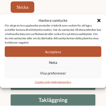
Skicka
Hantera samtycke
Tjänster
För att ge en bra upplevelse använder vi teknik som cookies för att lagra
och/eller komma åt enhetsinformation. När du samtycker till dessa tekniker kan
vi behandla data som surfbeteende eller unika ID:n på denna webbplats. Om
Fastighetsförvaltning
du inte samtycker eller om du återkallar ditt samtycke kan detta påverka vissa
funktioner negativt.
Acceptera
Underhållsplan
Neka
K3 Bostadsrättsförening
Visa preferenser
Cookie-policy
Sekretesspolicy
Stambyte
Takläggning