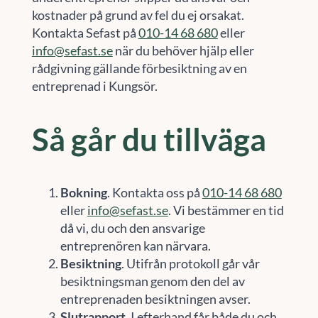
kostnader på grund av fel du ej orsakat.
Kontakta Sefast på
010-14 68 680
eller
info@sefast.se
när du behöver hjälp eller
rådgivning gällande förbesiktning av en
entreprenad i Kungsör.
Så går du tillväga
Bokning
. Kontakta oss på
010-14 68 680
eller
info@sefast.se
. Vi bestämmer en tid
då vi, du och den ansvarige
entreprenören kan närvara.
Besiktning
. Utifrån protokoll går vår
besiktningsman genom den del av
entreprenaden besiktningen avser.
Slutrapport
. I efterhand får både du och