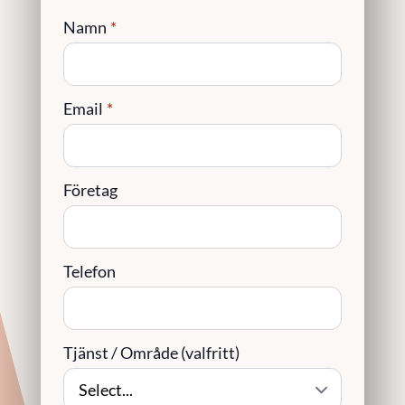
Namn
*
Email
*
Företag
Telefon
Tjänst / Område (valfritt)