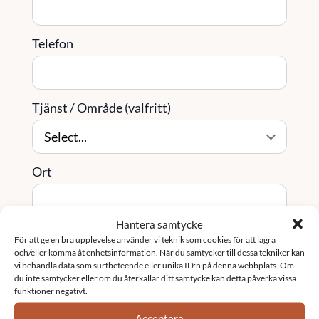
Telefon
Tjänst / Område (valfritt)
Ort
Hantera samtycke
Meddelande
*
För att ge en bra upplevelse använder vi teknik som cookies för att lagra
och/eller komma åt enhetsinformation. När du samtycker till dessa tekniker kan
vi behandla data som surfbeteende eller unika ID:n på denna webbplats. Om
du inte samtycker eller om du återkallar ditt samtycke kan detta påverka vissa
funktioner negativt.
Acceptera