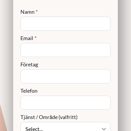
Namn
*
Email
*
Företag
Telefon
Tjänst / Område (valfritt)