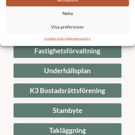
Skicka
Neka
Visa preferenser
Tjänster
Cookie-policy
Sekretesspolicy
Fastighetsförvaltning
Underhållsplan
K3 Bostadsrättsförening
Stambyte
Takläggning