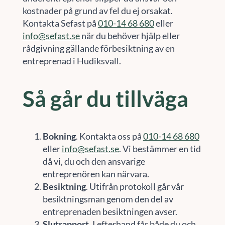
kostnader på grund av fel du ej orsakat.
Kontakta Sefast på
010-14 68 680
eller
info@sefast.se
när du behöver hjälp eller
rådgivning gällande förbesiktning av en
entreprenad i Hudiksvall.
Så går du tillväga
Bokning
. Kontakta oss på
010-14 68 680
eller
info@sefast.se
. Vi bestämmer en tid
då vi, du och den ansvarige
entreprenören kan närvara.
Besiktning
. Utifrån protokoll går vår
besiktningsman genom den del av
entreprenaden besiktningen avser.
Slutrapport
. I efterhand får både du och