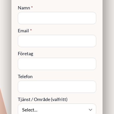
Namn
*
Email
*
Företag
Telefon
Tjänst / Område (valfritt)