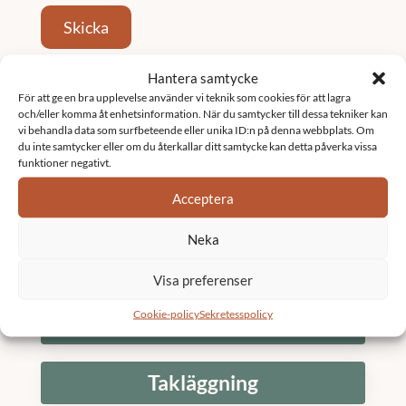
Skicka
Hantera samtycke
Tjänster
För att ge en bra upplevelse använder vi teknik som cookies för att lagra
och/eller komma åt enhetsinformation. När du samtycker till dessa tekniker kan
vi behandla data som surfbeteende eller unika ID:n på denna webbplats. Om
Fastighetsförvaltning
du inte samtycker eller om du återkallar ditt samtycke kan detta påverka vissa
funktioner negativt.
Acceptera
Underhållsplan
Neka
K3 Bostadsrättsförening
Visa preferenser
Cookie-policy
Sekretesspolicy
Stambyte
Takläggning