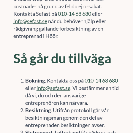
kostnader på grund av fel du ej orsakat.
Kontakta Sefast på
010-14 68 680
eller
info@sefast.se
när du behöver hjälp eller
rådgivning gällande förbesiktning av en
entreprenad i Höör.
Så går du tillväga
Bokning
. Kontakta oss på
010-14 68 680
eller
info@sefast.se
. Vi bestämmer en tid
då vi, du och den ansvarige
entreprenören kan närvara.
Besiktning
. Utifrån protokoll går vår
besiktningsman genom den del av
entreprenaden besiktningen avser.
Slutrapport
. I efterhand får både du och