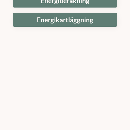
Energiberäkning
Energikartläggning