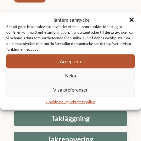
Tjänster
Hantera samtycke
För att ge en bra upplevelse använder vi teknik som cookies för att lagra
och/eller komma åt enhetsinformation. När du samtycker till dessa tekniker kan
Fastighetsförvaltning
vi behandla data som surfbeteende eller unika ID:n på denna webbplats. Om
du inte samtycker eller om du återkallar ditt samtycke kan detta påverka vissa
funktioner negativt.
Underhållsplan
Acceptera
Neka
K3 Bostadsrättsförening
Visa preferenser
Stambyte
Cookie-policy
Sekretesspolicy
Takläggning
Takrenovering