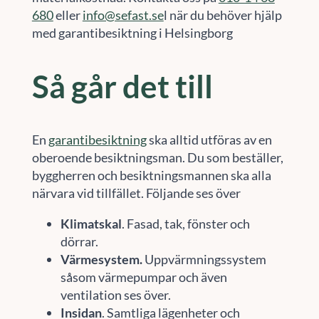
680
eller
info@sefast.se
l när du behöver hjälp
med garantibesiktning i Helsingborg
Så går det till
En
garantibesiktning
ska alltid utföras av en
oberoende besiktningsman. Du som beställer,
byggherren och besiktningsmannen ska alla
närvara vid tillfället. Följande ses över
Klimatskal
. Fasad, tak, fönster och
dörrar.
Värmesystem.
Uppvärmningssystem
såsom värmepumpar och även
ventilation ses över.
Insidan
. Samtliga lägenheter och