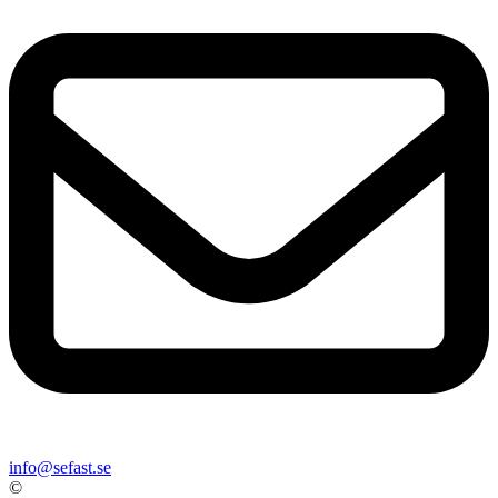
info@sefast.se
©