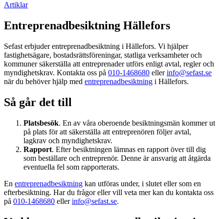
Artiklar
Entreprenadbesiktning Hällefors
Sefast erbjuder entreprenadbesiktning i Hällefors. Vi hjälper
fastighetsägare, bostadsrättsföreningar, statliga verksamheter och
kommuner säkerställa att entreprenader utförs enligt avtal, regler och
myndighetskrav. Kontakta oss på
010-1468680
eller
info@sefast.se
när du behöver hjälp med
entreprenadbesiktning
i Hällefors.
Så går det till
Platsbesök
. En av våra oberoende besiktningsmän kommer ut
på plats för att säkerställa att entreprenören följer avtal,
lagkrav och myndighetskrav.
Rapport
. Efter besiktningen lämnas en rapport över till dig
som beställare och entreprenör. Denne är ansvarig att åtgärda
eventuella fel som rapporterats.
En
entreprenadbesiktning
kan utföras under, i slutet eller som en
efterbesiktning. Har du frågor eller vill veta mer kan du kontakta oss
på
010-1468680
eller
info@sefast.se
.