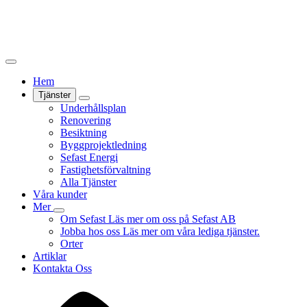
Hem
Tjänster
Underhållsplan
Renovering
Besiktning
Byggprojektledning
Sefast Energi
Fastighetsförvaltning
Alla Tjänster
Våra kunder
Mer
Om Sefast
Läs mer om oss på Sefast AB
Jobba hos oss
Läs mer om våra lediga tjänster.
Orter
Artiklar
Kontakta Oss