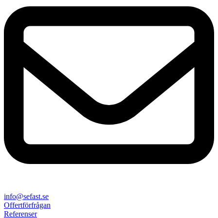
info@sefast.se
Offertförfrågan
Referenser