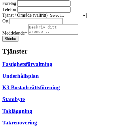
Företag
Telefon
Tjänst / Område (valfritt)
Ort
Meddelande
*
Skicka
Tjänster
Fastighetsförvaltning
Underhållsplan
K3 Bostadsrättsförening
Stambyte
Takläggning
Takrenovering