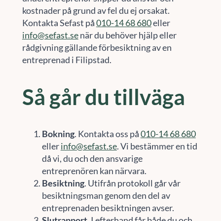
kostnader på grund av fel du ej orsakat.
Kontakta Sefast på
010-14 68 680
eller
info@sefast.se
när du behöver hjälp eller
rådgivning gällande förbesiktning av en
entreprenad i Filipstad.
Så går du tillväga
Bokning
. Kontakta oss på
010-14 68 680
eller
info@sefast.se
. Vi bestämmer en tid
då vi, du och den ansvarige
entreprenören kan närvara.
Besiktning
. Utifrån protokoll går vår
besiktningsman genom den del av
entreprenaden besiktningen avser.
Slutrapport
. I efterhand får både du och