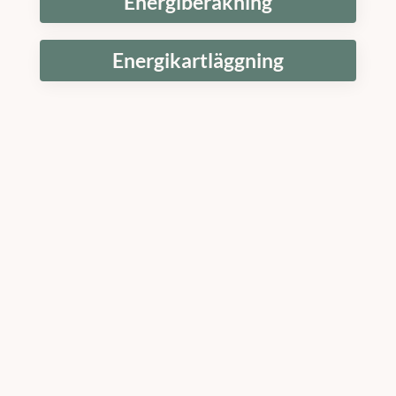
Energiberäkning
Energikartläggning