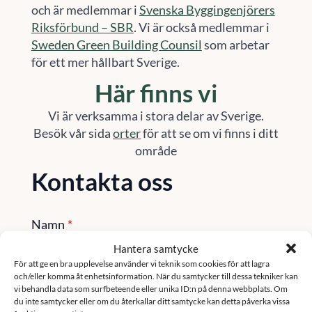
och är medlemmar i
Svenska Byggingenjörers
Riksförbund – SBR
. Vi är också medlemmar i
Sweden Green Building Counsil
som arbetar
för ett mer hållbart Sverige.
Här finns vi
Vi är verksamma i stora delar av Sverige.
Besök vår sida
orter
för att se om vi finns i ditt
område
Kontakta oss
Namn
*
Hantera samtycke
För att ge en bra upplevelse använder vi teknik som cookies för att lagra
och/eller komma åt enhetsinformation. När du samtycker till dessa tekniker kan
Email
*
vi behandla data som surfbeteende eller unika ID:n på denna webbplats. Om
du inte samtycker eller om du återkallar ditt samtycke kan detta påverka vissa