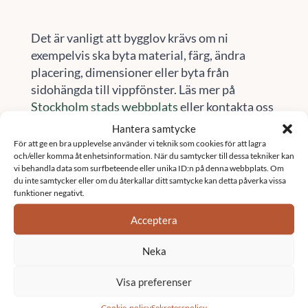
Det är vanligt att bygglov krävs om ni
exempelvis ska byta material, färg, ändra
placering, dimensioner eller byta från
sidohängda till vippfönster. Läs mer på
Stockholm stads webbplats
eller kontakta oss
på Sefast för vägledning.
Hantera samtycke
För att ge en bra upplevelse använder vi teknik som cookies för att lagra
och/eller komma åt enhetsinformation. När du samtycker till dessa tekniker kan
Här finns vi
vi behandla data som surfbeteende eller unika ID:n på denna webbplats. Om
du inte samtycker eller om du återkallar ditt samtycke kan detta påverka vissa
Vi är verksamma i stora delar av Sverige.
funktioner negativt.
Besök vår sida
orter
för att se om vi finns i ditt
Acceptera
område
Kontakta oss
Neka
Visa preferenser
Namn
*
Cookie-policy
Sekretesspolicy