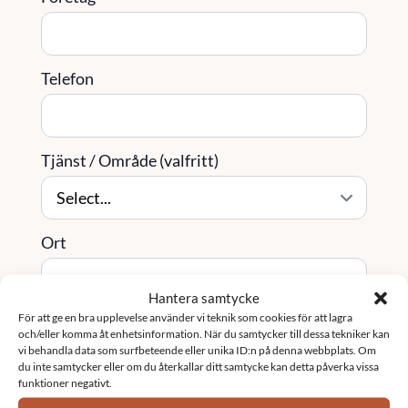
Telefon
Tjänst / Område (valfritt)
Ort
Hantera samtycke
För att ge en bra upplevelse använder vi teknik som cookies för att lagra
Meddelande
*
och/eller komma åt enhetsinformation. När du samtycker till dessa tekniker kan
vi behandla data som surfbeteende eller unika ID:n på denna webbplats. Om
du inte samtycker eller om du återkallar ditt samtycke kan detta påverka vissa
funktioner negativt.