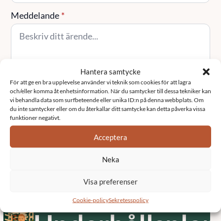
Meddelande
*
Hantera samtycke
För att ge en bra upplevelse använder vi teknik som cookies för att lagra
och/eller komma åt enhetsinformation. När du samtycker till dessa tekniker kan
Skicka
vi behandla data som surfbeteende eller unika ID:n på denna webbplats. Om
du inte samtycker eller om du återkallar ditt samtycke kan detta påverka vissa
funktioner negativt.
Tjänster
Acceptera
Neka
Fastighetsförva
Visa preferenser
Cookie-policy
Sekretesspolicy